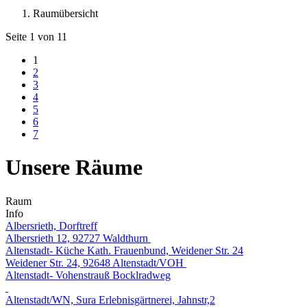
Raumübersicht
Seite 1 von 11
1
2
3
4
5
6
7
Unsere Räume
Raum
Info
Albersrieth, Dorftreff
Albersrieth 12, 92727 Waldthurn
Altenstadt- Küche Kath. Frauenbund, Weidener Str. 24
Weidener Str. 24, 92648 Altenstadt/VOH
Altenstadt- Vohenstrauß Bocklradweg
Altenstadt/WN, Sura Erlebnisgärtnerei, Jahnstr,2