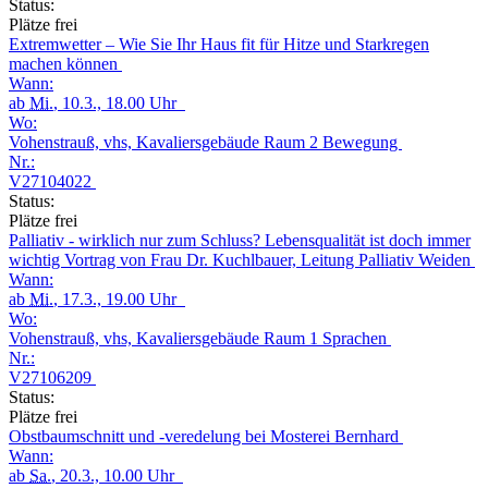
Status:
Plätze frei
Extremwetter – Wie Sie Ihr Haus fit für Hitze und Starkregen
machen können
Wann:
ab
Mi.
, 10.3., 18.00 Uhr
Wo:
Vohenstrauß, vhs, Kavaliersgebäude Raum 2 Bewegung
Nr.:
V27104022
Status:
Plätze frei
Palliativ - wirklich nur zum Schluss? Lebensqualität ist doch immer
wichtig Vortrag von Frau Dr. Kuchlbauer, Leitung Palliativ Weiden
Wann:
ab
Mi.
, 17.3., 19.00 Uhr
Wo:
Vohenstrauß, vhs, Kavaliersgebäude Raum 1 Sprachen
Nr.:
V27106209
Status:
Plätze frei
Obstbaumschnitt und -veredelung bei Mosterei Bernhard
Wann:
ab
Sa.
, 20.3., 10.00 Uhr