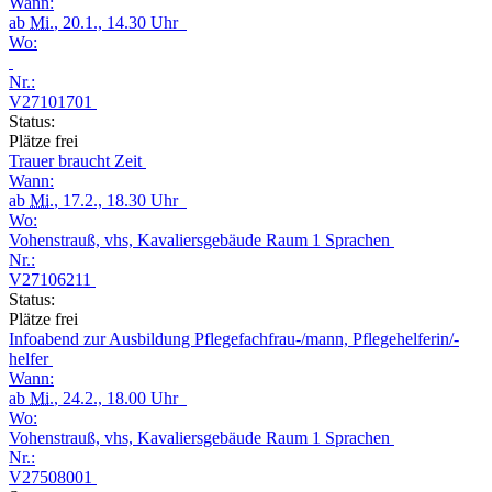
Wann:
ab
Mi.
, 20.1., 14.30 Uhr
Wo:
Nr.:
V27101701
Status:
Plätze frei
Trauer braucht Zeit
Wann:
ab
Mi.
, 17.2., 18.30 Uhr
Wo:
Vohenstrauß, vhs, Kavaliersgebäude Raum 1 Sprachen
Nr.:
V27106211
Status:
Plätze frei
Infoabend zur Ausbildung Pflegefachfrau-/mann, Pflegehelferin/-
helfer
Wann:
ab
Mi.
, 24.2., 18.00 Uhr
Wo:
Vohenstrauß, vhs, Kavaliersgebäude Raum 1 Sprachen
Nr.:
V27508001