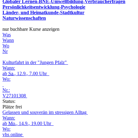
Globaler Lernen-BNE-Umweltbildung-Verbraucherfragen
Persönlichkeitsentwicklung-Psychologie
Länder- und Heimatkunde-Stadtkultur
Naturwissenschaften
nur buchbare Kurse anzeigen
Was
Wann
Wo
Nr
Kulturfahrt in der "Jungen Pfalz"
Wann:
ab
Sa.
, 12.9., 7.00 Uhr
Wo:
Nr.:
V27101308
Status:
Plätze frei
Gelassen und souverän im stressigen Alltag
Wann:
ab
Mo.
, 14.9., 19.00 Uhr
Wo:
vhs online