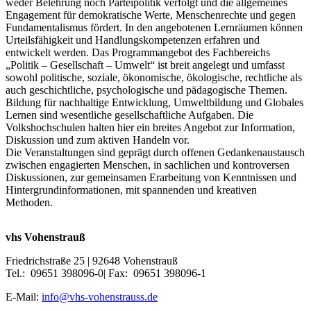
weder Belehrung noch Parteipolitik verfolgt und die allgemeines
Engagement für demokratische Werte, Menschenrechte und gegen
Fundamentalismus fördert. In den angebotenen Lernräumen können
Urteilsfähigkeit und Handlungskompetenzen erfahren und
entwickelt werden. Das Programmangebot des Fachbereichs
„Politik – Gesellschaft – Umwelt“ ist breit angelegt und umfasst
sowohl politische, soziale, ökonomische, ökologische, rechtliche als
auch geschichtliche, psychologische und pädagogische Themen.
Bildung für nachhaltige Entwicklung, Umweltbildung und Globales
Lernen sind wesentliche gesellschaftliche Aufgaben. Die
Volkshochschulen halten hier ein breites Angebot zur Information,
Diskussion und zum aktiven Handeln vor.
Die Veranstaltungen sind geprägt durch offenen Gedankenaustausch
zwischen engagierten Menschen, in sachlichen und kontroversen
Diskussionen, zur gemeinsamen Erarbeitung von Kenntnissen und
Hintergrundinformationen, mit spannenden und kreativen
Methoden.
vhs Vohenstrauß
Friedrichstraße 25 | 92648 Vohenstrauß
Tel.: 09651 398096-0| Fax: 09651 398096-1
E-Mail:
info@vhs-vohenstrauss.de