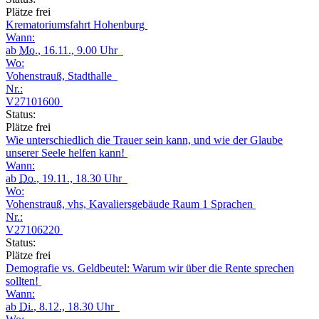
Plätze frei
Krematoriumsfahrt Hohenburg
Wann:
ab
Mo.
, 16.11., 9.00 Uhr
Wo:
Vohenstrauß, Stadthalle
Nr.:
V27101600
Status:
Plätze frei
Wie unterschiedlich die Trauer sein kann, und wie der Glaube
unserer Seele helfen kann!
Wann:
ab
Do.
, 19.11., 18.30 Uhr
Wo:
Vohenstrauß, vhs, Kavaliersgebäude Raum 1 Sprachen
Nr.:
V27106220
Status:
Plätze frei
Demografie vs. Geldbeutel: Warum wir über die Rente sprechen
sollten!
Wann:
ab
Di.
, 8.12., 18.30 Uhr