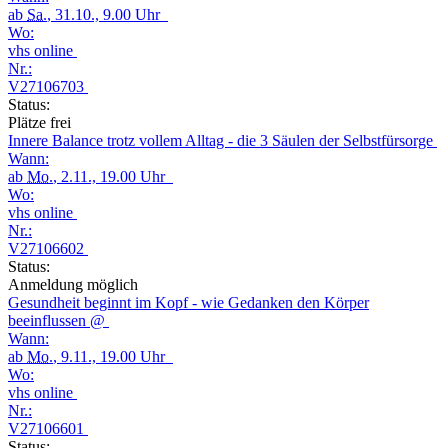
ab
Sa.
, 31.10., 9.00 Uhr
Wo:
vhs online
Nr.:
V27106703
Status:
Plätze frei
Innere Balance trotz vollem Alltag - die 3 Säulen der Selbstfürsorge
Wann:
ab
Mo.
, 2.11., 19.00 Uhr
Wo:
vhs online
Nr.:
V27106602
Status:
Anmeldung möglich
Gesundheit beginnt im Kopf - wie Gedanken den Körper
beeinflussen @
Wann:
ab
Mo.
, 9.11., 19.00 Uhr
Wo:
vhs online
Nr.:
V27106601
Status: