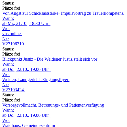
Status:
Plätze frei
Von Angst zur Schicksalsstärke- Impulsvortrag zu Trauerkompetenz
Wann:
ab
Mi.
, 21.10., 18.30 Uhr
Wo:
vhs online
Nr.:
V27106210
Status:
Plätze frei
Blickpunkt Justiz - Die Weidener Justiz stellt sich vor
Wann:
ab
Do.
, 22.10., 19.00 Uhr
Wo:
Weiden, Landgericht -Eingangsfoyer
Nr.:
V27103424
Status:
Plätze frei
Vorsorgevollmacht, Betreuungs- und Patientenverfügung
Wann:
ab
Do.
, 22.10., 19.00 Uhr
Wo:
Waidhaus, Gemeindezentrum