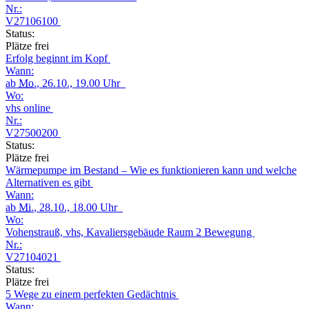
Nr.:
V27106100
Status:
Plätze frei
Erfolg beginnt im Kopf
Wann:
ab
Mo.
, 26.10., 19.00 Uhr
Wo:
vhs online
Nr.:
V27500200
Status:
Plätze frei
Wärmepumpe im Bestand – Wie es funktionieren kann und welche
Alternativen es gibt
Wann:
ab
Mi.
, 28.10., 18.00 Uhr
Wo:
Vohenstrauß, vhs, Kavaliersgebäude Raum 2 Bewegung
Nr.:
V27104021
Status:
Plätze frei
5 Wege zu einem perfekten Gedächtnis
Wann: