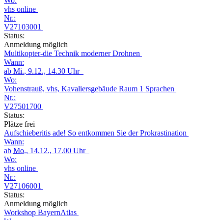
Wo:
vhs online
Nr.:
V27103001
Status:
Anmeldung möglich
Multikopter-die Technik moderner Drohnen
Wann:
ab
Mi.
, 9.12., 14.30 Uhr
Wo:
Vohenstrauß, vhs, Kavaliersgebäude Raum 1 Sprachen
Nr.:
V27501700
Status:
Plätze frei
Aufschieberitis ade! So entkommen Sie der Prokrastination
Wann:
ab
Mo.
, 14.12., 17.00 Uhr
Wo:
vhs online
Nr.:
V27106001
Status:
Anmeldung möglich
Workshop BayernAtlas