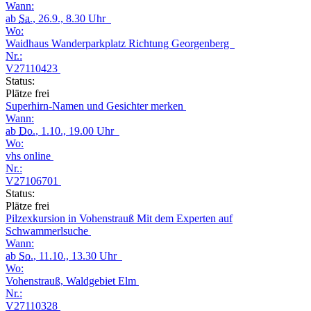
Wann:
ab
Sa.
, 26.9., 8.30 Uhr
Wo:
Waidhaus Wanderparkplatz Richtung Georgenberg
Nr.:
V27110423
Status:
Plätze frei
Superhirn-Namen und Gesichter merken
Wann:
ab
Do.
, 1.10., 19.00 Uhr
Wo:
vhs online
Nr.:
V27106701
Status:
Plätze frei
Pilzexkursion in Vohenstrauß Mit dem Experten auf
Schwammerlsuche
Wann:
ab
So.
, 11.10., 13.30 Uhr
Wo:
Vohenstrauß, Waldgebiet Elm
Nr.:
V27110328