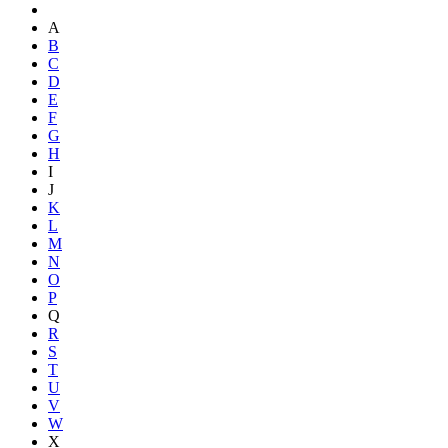
A
B
C
D
E
F
G
H
I
J
K
L
M
N
O
P
Q
R
S
T
U
V
W
X