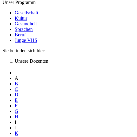
Unser Programm
Gesellschaft
Kultur
Gesundheit
Sprachen
Beruf
Junge VHS
Sie befinden sich hier:
Unsere Dozenten
A
B
C
D
E
F
G
H
I
J
K