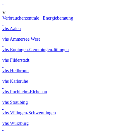
V
Verbraucherzentrale , Energieberatung
vhs Aalen
vhs Ammersee West
vhs Eppingen-Gemmingen-Ittlingen
vhs Filderstadt
vhs Heilbronn
vhs Karlsruhe
vhs Puchheim-Eichenau
vhs Straubing
vhs Villingen-Schwenningen
vhs Würzburg