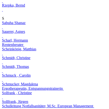
Rzepka, Bernd
S
Sabuha Shanaz
Sauerer, Agnes
Scharl, Hermann
Rentenberater
Scheinkönig, Matthias
Schmidt, Christine
Schmidt, Thomas
Schmuck , Carolin
Schmucker, Magdalena
Ergotherapeutin, Entspannungstrainerin
Solfrank , Christine
Sollfrank, Jürgen
Schulleitung Notfallsanitäter, M.Sc. European Management