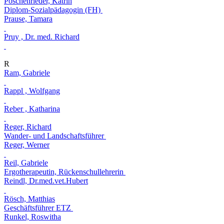
Poschenrieder, Katrin
Diplom-Sozialpädagogin (FH)
Prause, Tamara
Pruy , Dr. med. Richard
R
Ram, Gabriele
Rappl , Wolfgang
Reber , Katharina
Reger, Richard
Wander- und Landschaftsführer
Reger, Werner
Reil, Gabriele
Ergotherapeutin, Rückenschullehrerin
Reindl, Dr.med.vet.Hubert
Rösch, Matthias
Geschäftsführer ETZ
Runkel, Roswitha