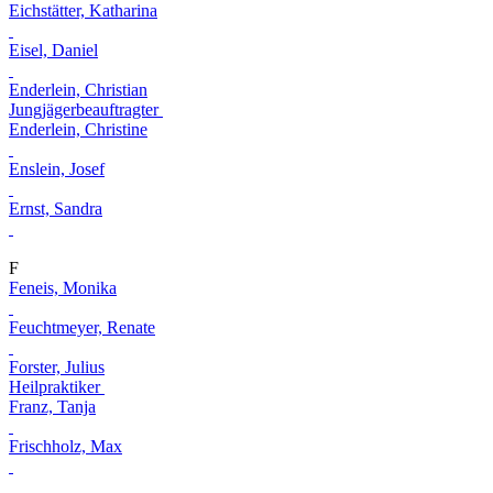
Eichstätter, Katharina
Eisel, Daniel
Enderlein, Christian
Jungjägerbeauftragter
Enderlein, Christine
Enslein, Josef
Ernst, Sandra
F
Feneis, Monika
Feuchtmeyer, Renate
Forster, Julius
Heilpraktiker
Franz, Tanja
Frischholz, Max