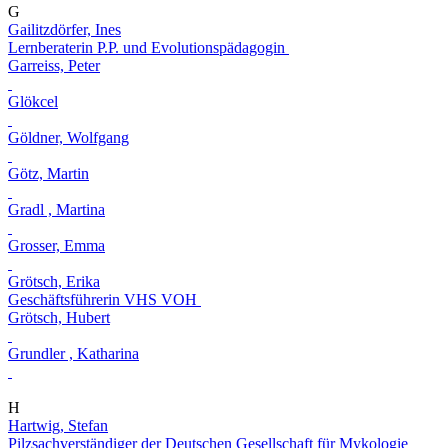
G
Gailitzdörfer, Ines
Lernberaterin P.P. und Evolutionspädagogin
Garreiss, Peter
Glökcel
Göldner, Wolfgang
Götz, Martin
Gradl , Martina
Grosser, Emma
Grötsch, Erika
Geschäftsführerin VHS VOH
Grötsch, Hubert
Grundler , Katharina
H
Hartwig, Stefan
Pilzsachverständiger der Deutschen Gesellschaft für Mykologie