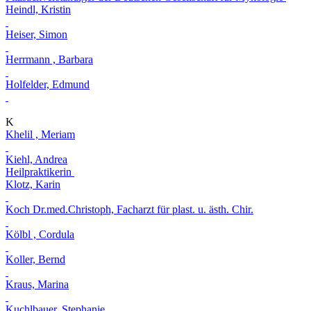
Heindl, Kristin
Heiser, Simon
Herrmann , Barbara
Holfelder, Edmund
K
Khelil , Meriam
Kiehl, Andrea
Heilpraktikerin
Klotz, Karin
Koch Dr.med.Christoph, Facharzt für plast. u. ästh. Chir.
Kölbl , Cordula
Koller, Bernd
Kraus, Marina
Kuchlbauer, Stephanie