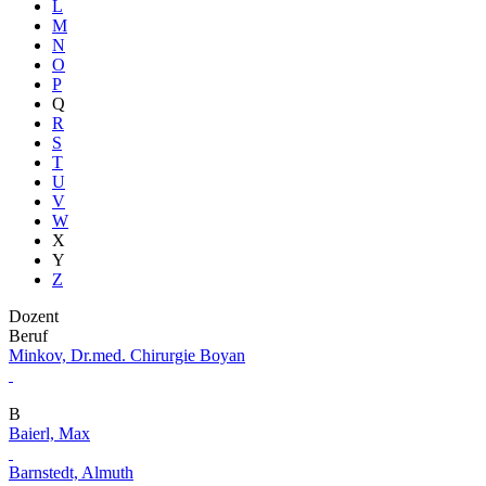
L
M
N
O
P
Q
R
S
T
U
V
W
X
Y
Z
Dozent
Beruf
Minkov, Dr.med. Chirurgie Boyan
B
Baierl, Max
Barnstedt, Almuth