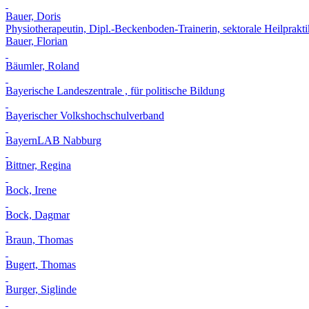
Bauer, Doris
Physiotherapeutin, Dipl.-Beckenboden-Trainerin, sektorale Heilprakt
Bauer, Florian
Bäumler, Roland
Bayerische Landeszentrale , für politische Bildung
Bayerischer Volkshochschulverband
BayernLAB Nabburg
Bittner, Regina
Bock, Irene
Bock, Dagmar
Braun, Thomas
Bugert, Thomas
Burger, Siglinde