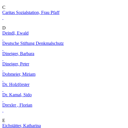
C
Caritas Sozialstation, Frau Pfaff
D
Deindl, Ewald
Deutsche Stiftung Denkmalschutz
Dineiger, Barbara
Dineiger, Peter
Dobmeier, Miriam
Dr. Holzförster
Dr. Kamal, Sido
Drexler , Florian
E
Eichstätter, Katharina