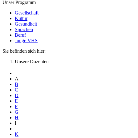
Unser Programm
Gesellschaft
Kultur
Gesundheit
Sprachen
Beruf
Junge VHS
Sie befinden sich hier:
Unsere Dozenten
A
B
C
D
E
F
G
H
I
J
K