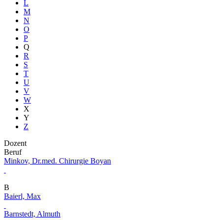
L
M
N
O
P
Q
R
S
T
U
V
W
X
Y
Z
Dozent
Beruf
Minkov, Dr.med. Chirurgie Boyan
B
Baierl, Max
Barnstedt, Almuth