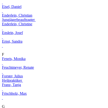
Eisel, Daniel
Enderlein, Christian
Jungjägerbeauftragter
Enderlein, Christine
Enslein, Josef
Ernst, Sandra
F
Feneis, Monika
Feuchtmeyer, Renate
Forster, Julius
Heilpraktiker
Franz, Tanja
Frischholz, Max
G