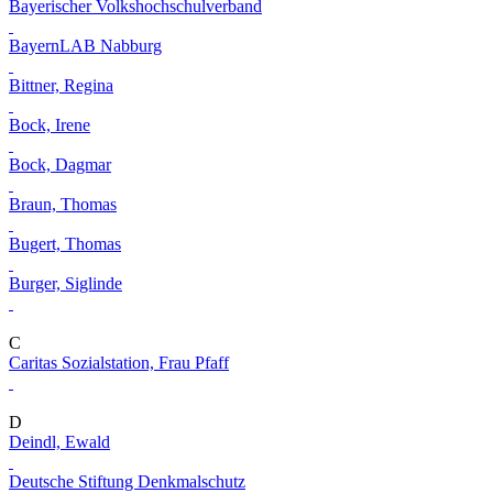
Bayerischer Volkshochschulverband
BayernLAB Nabburg
Bittner, Regina
Bock, Irene
Bock, Dagmar
Braun, Thomas
Bugert, Thomas
Burger, Siglinde
C
Caritas Sozialstation, Frau Pfaff
D
Deindl, Ewald
Deutsche Stiftung Denkmalschutz