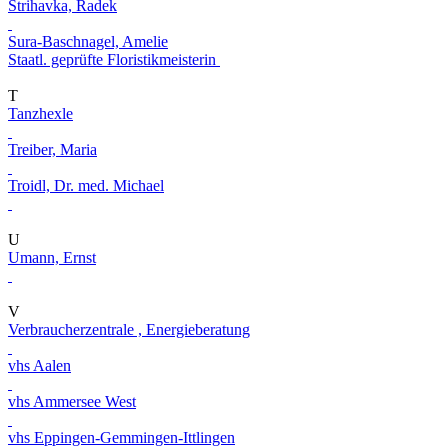
Strihavka, Radek
Sura-Baschnagel, Amelie
Staatl. geprüfte Floristikmeisterin
T
Tanzhexle
Treiber, Maria
Troidl, Dr. med. Michael
U
Umann, Ernst
V
Verbraucherzentrale , Energieberatung
vhs Aalen
vhs Ammersee West
vhs Eppingen-Gemmingen-Ittlingen