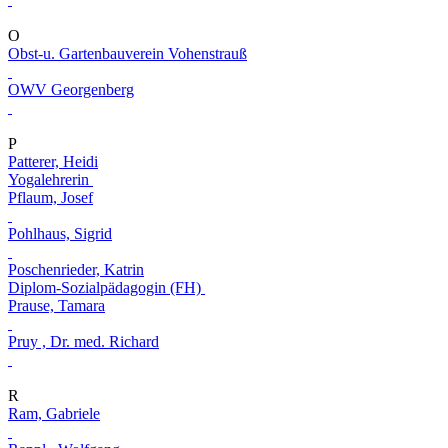
O
Obst-u. Gartenbauverein Vohenstrauß
OWV Georgenberg
P
Patterer, Heidi
Yogalehrerin
Pflaum, Josef
Pohlhaus, Sigrid
Poschenrieder, Katrin
Diplom-Sozialpädagogin (FH)
Prause, Tamara
Pruy , Dr. med. Richard
R
Ram, Gabriele