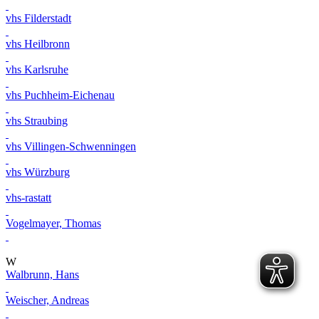
vhs Filderstadt
vhs Heilbronn
vhs Karlsruhe
vhs Puchheim-Eichenau
vhs Straubing
vhs Villingen-Schwenningen
vhs Würzburg
vhs-rastatt
Vogelmayer, Thomas
W
Walbrunn, Hans
Weischer, Andreas