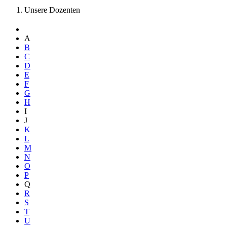
Unsere Dozenten
A
B
C
D
E
F
G
H
I
J
K
L
M
N
O
P
Q
R
S
T
U