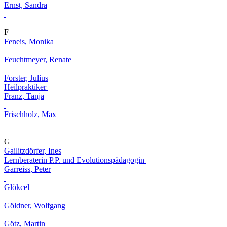
Ernst, Sandra
F
Feneis, Monika
Feuchtmeyer, Renate
Forster, Julius
Heilpraktiker
Franz, Tanja
Frischholz, Max
G
Gailitzdörfer, Ines
Lernberaterin P.P. und Evolutionspädagogin
Garreiss, Peter
Glökcel
Göldner, Wolfgang
Götz, Martin