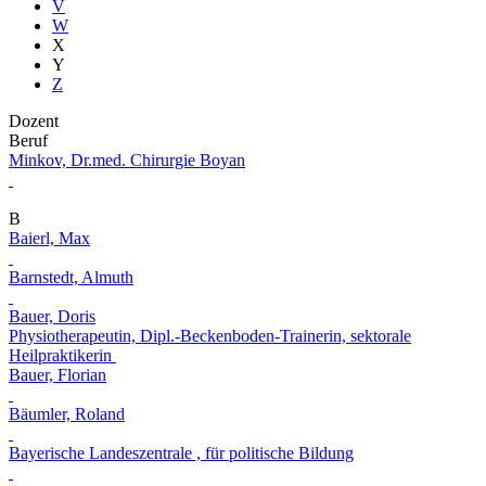
V
W
X
Y
Z
Dozent
Beruf
Minkov, Dr.med. Chirurgie Boyan
B
Baierl, Max
Barnstedt, Almuth
Bauer, Doris
Physiotherapeutin, Dipl.-Beckenboden-Trainerin, sektorale
Heilpraktikerin
Bauer, Florian
Bäumler, Roland
Bayerische Landeszentrale , für politische Bildung