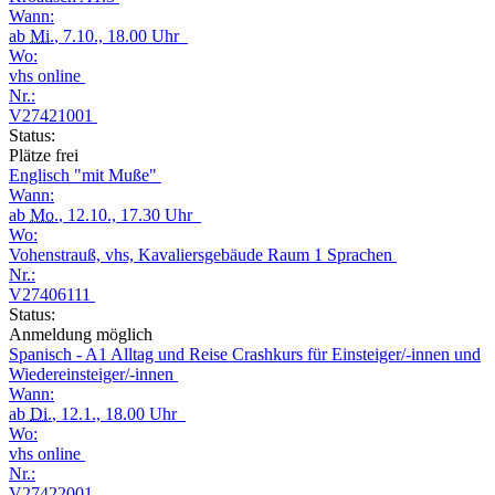
Wann:
ab
Mi.
, 7.10., 18.00 Uhr
Wo:
vhs online
Nr.:
V27421001
Status:
Plätze frei
Englisch "mit Muße"
Wann:
ab
Mo.
, 12.10., 17.30 Uhr
Wo:
Vohenstrauß, vhs, Kavaliersgebäude Raum 1 Sprachen
Nr.:
V27406111
Status:
Anmeldung möglich
Spanisch - A1 Alltag und Reise Crashkurs für Einsteiger/-innen und
Wiedereinsteiger/-innen
Wann:
ab
Di.
, 12.1., 18.00 Uhr
Wo:
vhs online
Nr.:
V27422001