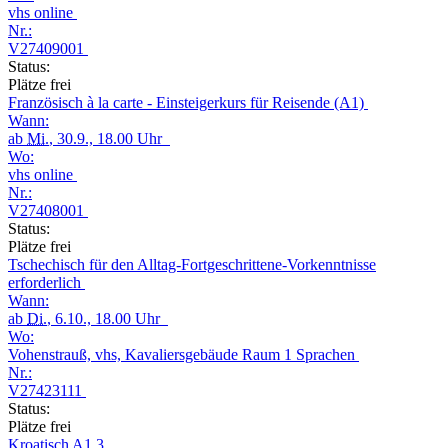
vhs online
Nr.:
V27409001
Status:
Plätze frei
Französisch à la carte - Einsteigerkurs für Reisende (A1)
Wann:
ab
Mi.
, 30.9., 18.00 Uhr
Wo:
vhs online
Nr.:
V27408001
Status:
Plätze frei
Tschechisch für den Alltag-Fortgeschrittene-Vorkenntnisse
erforderlich
Wann:
ab
Di.
, 6.10., 18.00 Uhr
Wo:
Vohenstrauß, vhs, Kavaliersgebäude Raum 1 Sprachen
Nr.:
V27423111
Status:
Plätze frei
Kroatisch A1.3