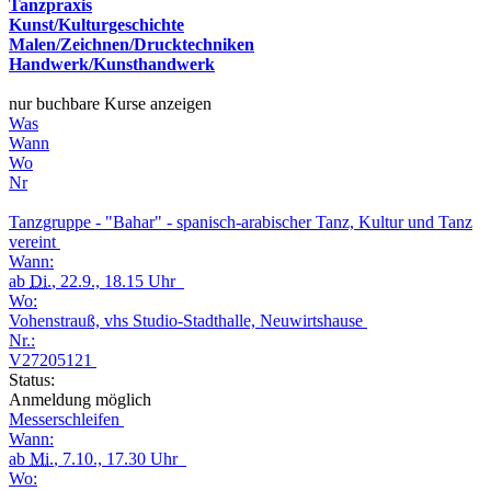
Tanzpraxis
Kunst/Kulturgeschichte
Malen/Zeichnen/Drucktechniken
Handwerk/Kunsthandwerk
nur buchbare Kurse anzeigen
Was
Wann
Wo
Nr
Tanzgruppe - "Bahar" - spanisch-arabischer Tanz, Kultur und Tanz
vereint
Wann:
ab
Di.
, 22.9., 18.15 Uhr
Wo:
Vohenstrauß, vhs Studio-Stadthalle, Neuwirtshause
Nr.:
V27205121
Status:
Anmeldung möglich
Messerschleifen
Wann:
ab
Mi.
, 7.10., 17.30 Uhr
Wo: