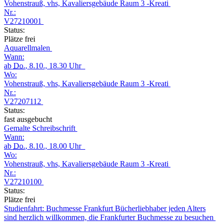
Vohenstrauß, vhs, Kavaliersgebäude Raum 3 -Kreati
Nr.:
V27210001
Status:
Plätze frei
Aquarellmalen
Wann:
ab
Do.
, 8.10., 18.30 Uhr
Wo:
Vohenstrauß, vhs, Kavaliersgebäude Raum 3 -Kreati
Nr.:
V27207112
Status:
fast ausgebucht
Gemalte Schreibschrift
Wann:
ab
Do.
, 8.10., 18.00 Uhr
Wo:
Vohenstrauß, vhs, Kavaliersgebäude Raum 3 -Kreati
Nr.:
V27210100
Status:
Plätze frei
Studienfahrt: Buchmesse Frankfurt Bücherliebhaber jeden Alters
sind herzlich willkommen, die Frankfurter Buchmesse zu besuchen