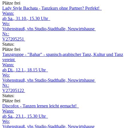
Plätze frei
Lady Style Bachata - Tanzkurs ohne Partner? Perfekt!
Wann:
ab
Sa.
, 31.10., 15.30 Uhr
Wo:
Vohenstrauß, vhs Studio-Stadthalle, Neuwirtshause
Nr.:
V27205251
Status:
Plätze frei
Tanzgruppe - "Bahar" - spanisch-arabischer Tanz, Kultur und Tanz
vereint
Wann:
ab
Di.
, 12.1., 18.15 Uhr
Wo:
Vohenstrauß, vhs Studio-Stadthalle, Neuwirtshause
Nr.:
V27205122
Status:
Plätze frei
Discofox - Tanzen lernen leicht gemacht!
Wann:
ab
Sa.
, 23.1., 15.30 Uhr
Wo:
Vohenstrauß, vhs Studio-Stadthalle, Neuwirtshause