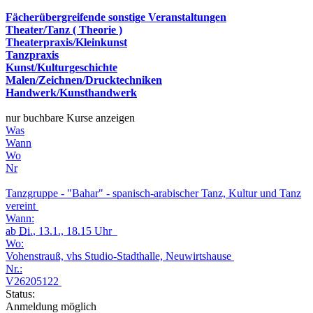
Fächerübergreifende sonstige Veranstaltungen
Theater/Tanz ( Theorie )
Theaterpraxis/Kleinkunst
Tanzpraxis
Kunst/Kulturgeschichte
Malen/Zeichnen/Drucktechniken
Handwerk/Kunsthandwerk
nur buchbare Kurse anzeigen
Was
Wann
Wo
Nr
Tanzgruppe - "Bahar" - spanisch-arabischer Tanz, Kultur und Tanz
vereint
Wann:
ab
Di.
, 13.1., 18.15 Uhr
Wo:
Vohenstrauß, vhs Studio-Stadthalle, Neuwirtshause
Nr.:
V26205122
Status:
Anmeldung möglich