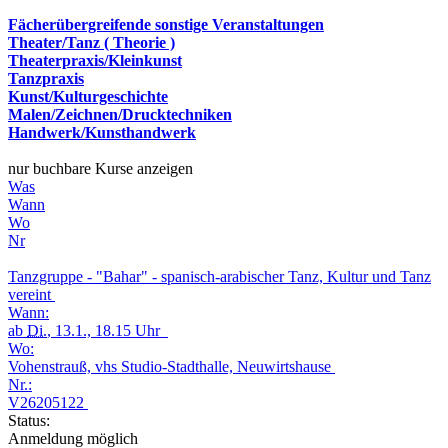
Fächerübergreifende sonstige Veranstaltungen
Theater/Tanz ( Theorie )
Theaterpraxis/Kleinkunst
Tanzpraxis
Kunst/Kulturgeschichte
Malen/Zeichnen/Drucktechniken
Handwerk/Kunsthandwerk
nur buchbare Kurse anzeigen
Was
Wann
Wo
Nr
Tanzgruppe - "Bahar" - spanisch-arabischer Tanz, Kultur und Tanz
vereint
Wann:
ab
Di.
, 13.1., 18.15 Uhr
Wo:
Vohenstrauß, vhs Studio-Stadthalle, Neuwirtshause
Nr.:
V26205122
Status:
Anmeldung möglich