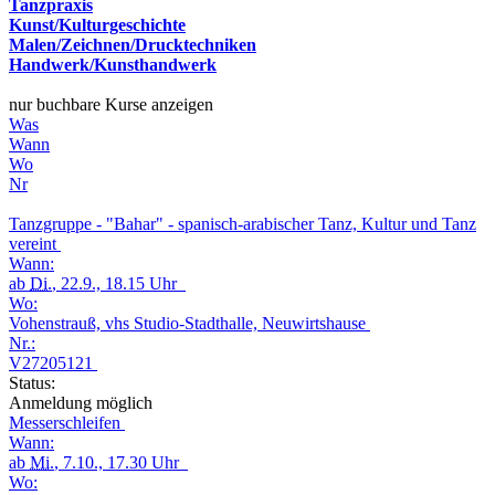
Tanzpraxis
Kunst/Kulturgeschichte
Malen/Zeichnen/Drucktechniken
Handwerk/Kunsthandwerk
nur buchbare Kurse anzeigen
Was
Wann
Wo
Nr
Tanzgruppe - "Bahar" - spanisch-arabischer Tanz, Kultur und Tanz
vereint
Wann:
ab
Di.
, 22.9., 18.15 Uhr
Wo:
Vohenstrauß, vhs Studio-Stadthalle, Neuwirtshause
Nr.:
V27205121
Status:
Anmeldung möglich
Messerschleifen
Wann:
ab
Mi.
, 7.10., 17.30 Uhr
Wo: