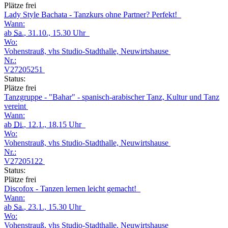
Plätze frei
Lady Style Bachata - Tanzkurs ohne Partner? Perfekt!
Wann:
ab
Sa.
, 31.10., 15.30 Uhr
Wo:
Vohenstrauß, vhs Studio-Stadthalle, Neuwirtshause
Nr.:
V27205251
Status:
Plätze frei
Tanzgruppe - "Bahar" - spanisch-arabischer Tanz, Kultur und Tanz
vereint
Wann:
ab
Di.
, 12.1., 18.15 Uhr
Wo:
Vohenstrauß, vhs Studio-Stadthalle, Neuwirtshause
Nr.:
V27205122
Status:
Plätze frei
Discofox - Tanzen lernen leicht gemacht!
Wann:
ab
Sa.
, 23.1., 15.30 Uhr
Wo:
Vohenstrauß, vhs Studio-Stadthalle, Neuwirtshause