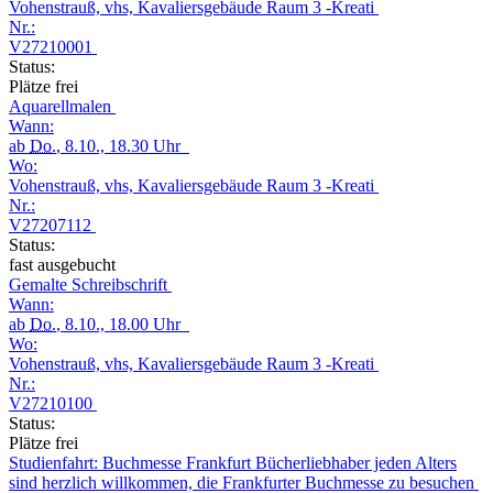
Vohenstrauß, vhs, Kavaliersgebäude Raum 3 -Kreati
Nr.:
V27210001
Status:
Plätze frei
Aquarellmalen
Wann:
ab
Do.
, 8.10., 18.30 Uhr
Wo:
Vohenstrauß, vhs, Kavaliersgebäude Raum 3 -Kreati
Nr.:
V27207112
Status:
fast ausgebucht
Gemalte Schreibschrift
Wann:
ab
Do.
, 8.10., 18.00 Uhr
Wo:
Vohenstrauß, vhs, Kavaliersgebäude Raum 3 -Kreati
Nr.:
V27210100
Status:
Plätze frei
Studienfahrt: Buchmesse Frankfurt Bücherliebhaber jeden Alters
sind herzlich willkommen, die Frankfurter Buchmesse zu besuchen