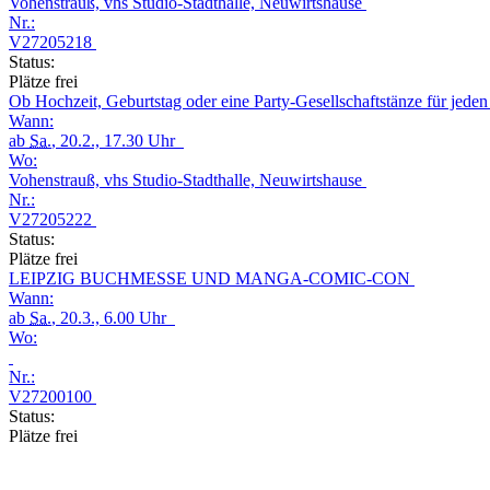
Vohenstrauß, vhs Studio-Stadthalle, Neuwirtshause
Nr.:
V27205218
Status:
Plätze frei
Ob Hochzeit, Geburtstag oder eine Party-Gesellschaftstänze für jede
Wann:
ab
Sa.
, 20.2., 17.30 Uhr
Wo:
Vohenstrauß, vhs Studio-Stadthalle, Neuwirtshause
Nr.:
V27205222
Status:
Plätze frei
LEIPZIG BUCHMESSE UND MANGA-COMIC-CON
Wann:
ab
Sa.
, 20.3., 6.00 Uhr
Wo:
Nr.:
V27200100
Status:
Plätze frei