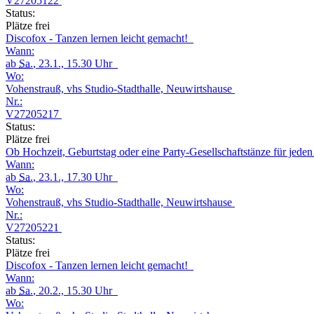
V27205122
Status:
Plätze frei
Discofox - Tanzen lernen leicht gemacht!
Wann:
ab
Sa.
, 23.1., 15.30 Uhr
Wo:
Vohenstrauß, vhs Studio-Stadthalle, Neuwirtshause
Nr.:
V27205217
Status:
Plätze frei
Ob Hochzeit, Geburtstag oder eine Party-Gesellschaftstänze für jede
Wann:
ab
Sa.
, 23.1., 17.30 Uhr
Wo:
Vohenstrauß, vhs Studio-Stadthalle, Neuwirtshause
Nr.:
V27205221
Status:
Plätze frei
Discofox - Tanzen lernen leicht gemacht!
Wann:
ab
Sa.
, 20.2., 15.30 Uhr
Wo: