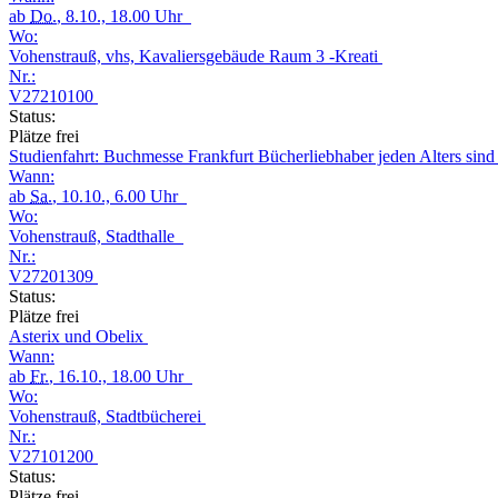
ab
Do.
, 8.10., 18.00 Uhr
Wo:
Vohenstrauß, vhs, Kavaliersgebäude Raum 3 -Kreati
Nr.:
V27210100
Status:
Plätze frei
Studienfahrt: Buchmesse Frankfurt Bücherliebhaber jeden Alters sin
Wann:
ab
Sa.
, 10.10., 6.00 Uhr
Wo:
Vohenstrauß, Stadthalle
Nr.:
V27201309
Status:
Plätze frei
Asterix und Obelix
Wann:
ab
Fr.
, 16.10., 18.00 Uhr
Wo:
Vohenstrauß, Stadtbücherei
Nr.:
V27101200
Status:
Plätze frei