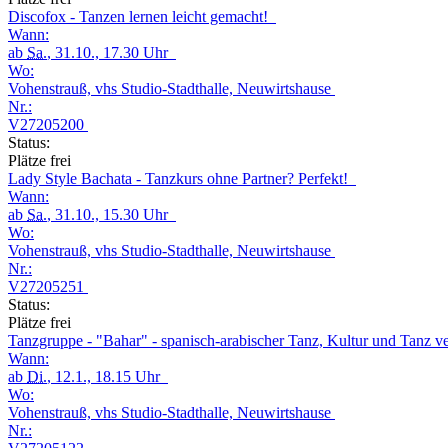
Discofox - Tanzen lernen leicht gemacht!
Wann:
ab
Sa.
, 31.10., 17.30 Uhr
Wo:
Vohenstrauß, vhs Studio-Stadthalle, Neuwirtshause
Nr.:
V27205200
Status:
Plätze frei
Lady Style Bachata - Tanzkurs ohne Partner? Perfekt!
Wann:
ab
Sa.
, 31.10., 15.30 Uhr
Wo:
Vohenstrauß, vhs Studio-Stadthalle, Neuwirtshause
Nr.:
V27205251
Status:
Plätze frei
Tanzgruppe - "Bahar" - spanisch-arabischer Tanz, Kultur und Tanz v
Wann:
ab
Di.
, 12.1., 18.15 Uhr
Wo:
Vohenstrauß, vhs Studio-Stadthalle, Neuwirtshause
Nr.: