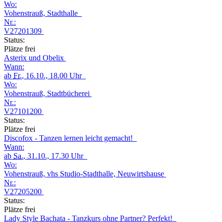
Wo:
Vohenstrauß, Stadthalle
Nr.:
V27201309
Status:
Plätze frei
Asterix und Obelix
Wann:
ab
Fr.
, 16.10., 18.00 Uhr
Wo:
Vohenstrauß, Stadtbücherei
Nr.:
V27101200
Status:
Plätze frei
Discofox - Tanzen lernen leicht gemacht!
Wann:
ab
Sa.
, 31.10., 17.30 Uhr
Wo:
Vohenstrauß, vhs Studio-Stadthalle, Neuwirtshause
Nr.:
V27205200
Status:
Plätze frei
Lady Style Bachata - Tanzkurs ohne Partner? Perfekt!