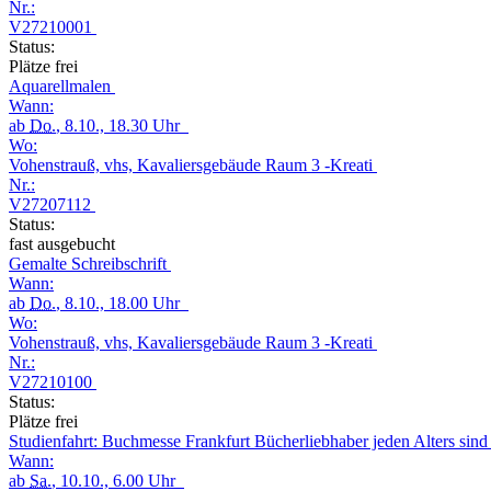
Nr.:
V27210001
Status:
Plätze frei
Aquarellmalen
Wann:
ab
Do.
, 8.10., 18.30 Uhr
Wo:
Vohenstrauß, vhs, Kavaliersgebäude Raum 3 -Kreati
Nr.:
V27207112
Status:
fast ausgebucht
Gemalte Schreibschrift
Wann:
ab
Do.
, 8.10., 18.00 Uhr
Wo:
Vohenstrauß, vhs, Kavaliersgebäude Raum 3 -Kreati
Nr.:
V27210100
Status:
Plätze frei
Studienfahrt: Buchmesse Frankfurt Bücherliebhaber jeden Alters sin
Wann:
ab
Sa.
, 10.10., 6.00 Uhr