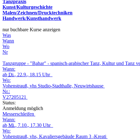
Tanzpraxis
Kunst/Kulturgeschichte
Malen/Zeichnen/Drucktechniken
Handwerk/Kunsthandwerk
nur buchbare Kurse anzeigen
Was
Wann
Wo
Nr
Tanzgruppe - "Bahar" - spanisch-arabischer Tanz, Kultur und Tanz v
Wann:
ab
Di.
, 22.9., 18.15 Uhr
Wo:
Vohenstrauß, vhs Studio-Stadthalle, Neuwirtshause
Nr.:
V27205121
Status:
Anmeldung möglich
Messerschleifen
Wann:
ab
Mi.
, 7.10., 17.30 Uhr
Wo:
Vohenstrauß, vhs, Kavaliersgebäude Raum 3 -Kreati