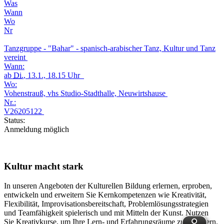
Was
Wann
Wo
Nr
Tanzgruppe - "Bahar" - spanisch-arabischer Tanz, Kultur und Tanz
vereint
Wann:
ab
Di.
, 13.1., 18.15 Uhr
Wo:
Vohenstrauß, vhs Studio-Stadthalle, Neuwirtshause
Nr.:
V26205122
Status:
Anmeldung möglich
Kultur macht stark
In unseren Angeboten der Kulturellen Bildung erlernen, erproben,
entwickeln und erweitern Sie Kernkompetenzen wie Kreativität,
Flexibilität, Improvisationsbereitschaft, Problemlösungsstrategien
und Teamfähigkeit spielerisch und mit Mitteln der Kunst. Nutzen
Sie Kreativkurse, um Ihre Lern- und Erfahrungsräume zu erweitern.