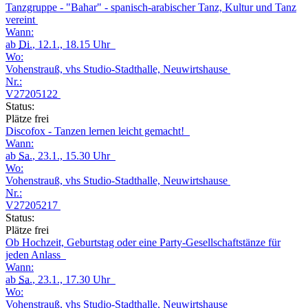
Tanzgruppe - "Bahar" - spanisch-arabischer Tanz, Kultur und Tanz
vereint
Wann:
ab
Di.
, 12.1., 18.15 Uhr
Wo:
Vohenstrauß, vhs Studio-Stadthalle, Neuwirtshause
Nr.:
V27205122
Status:
Plätze frei
Discofox - Tanzen lernen leicht gemacht!
Wann:
ab
Sa.
, 23.1., 15.30 Uhr
Wo:
Vohenstrauß, vhs Studio-Stadthalle, Neuwirtshause
Nr.:
V27205217
Status:
Plätze frei
Ob Hochzeit, Geburtstag oder eine Party-Gesellschaftstänze für
jeden Anlass
Wann:
ab
Sa.
, 23.1., 17.30 Uhr
Wo:
Vohenstrauß, vhs Studio-Stadthalle, Neuwirtshause