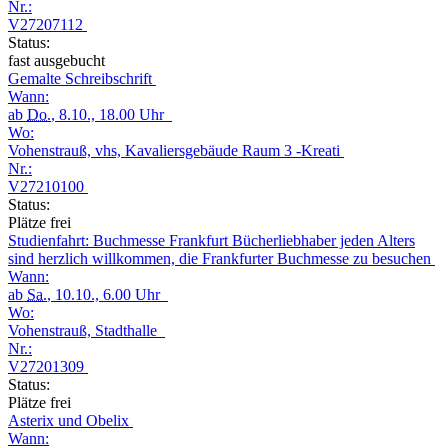
Nr.:
V27207112
Status:
fast ausgebucht
Gemalte Schreibschrift
Wann:
ab
Do.
, 8.10., 18.00 Uhr
Wo:
Vohenstrauß, vhs, Kavaliersgebäude Raum 3 -Kreati
Nr.:
V27210100
Status:
Plätze frei
Studienfahrt: Buchmesse Frankfurt Bücherliebhaber jeden Alters
sind herzlich willkommen, die Frankfurter Buchmesse zu besuchen
Wann:
ab
Sa.
, 10.10., 6.00 Uhr
Wo:
Vohenstrauß, Stadthalle
Nr.:
V27201309
Status:
Plätze frei
Asterix und Obelix
Wann: