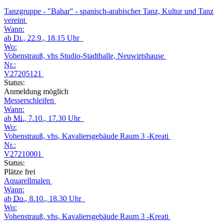
Tanzgruppe - "Bahar" - spanisch-arabischer Tanz, Kultur und Tanz
vereint
Wann:
ab
Di.
, 22.9., 18.15 Uhr
Wo:
Vohenstrauß, vhs Studio-Stadthalle, Neuwirtshause
Nr.:
V27205121
Status:
Anmeldung möglich
Messerschleifen
Wann:
ab
Mi.
, 7.10., 17.30 Uhr
Wo:
Vohenstrauß, vhs, Kavaliersgebäude Raum 3 -Kreati
Nr.:
V27210001
Status:
Plätze frei
Aquarellmalen
Wann:
ab
Do.
, 8.10., 18.30 Uhr
Wo:
Vohenstrauß, vhs, Kavaliersgebäude Raum 3 -Kreati