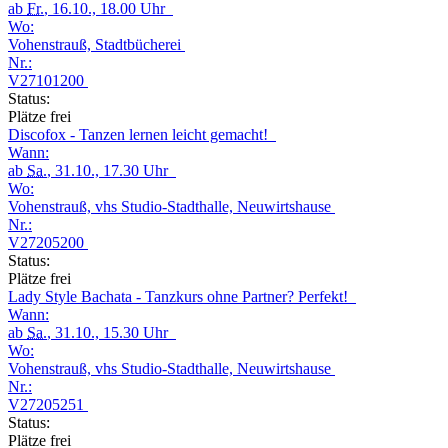
ab
Fr.
, 16.10., 18.00 Uhr
Wo:
Vohenstrauß, Stadtbücherei
Nr.:
V27101200
Status:
Plätze frei
Discofox - Tanzen lernen leicht gemacht!
Wann:
ab
Sa.
, 31.10., 17.30 Uhr
Wo:
Vohenstrauß, vhs Studio-Stadthalle, Neuwirtshause
Nr.:
V27205200
Status:
Plätze frei
Lady Style Bachata - Tanzkurs ohne Partner? Perfekt!
Wann:
ab
Sa.
, 31.10., 15.30 Uhr
Wo:
Vohenstrauß, vhs Studio-Stadthalle, Neuwirtshause
Nr.:
V27205251
Status:
Plätze frei