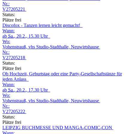
Nr.:
V27205221
Status:
Plätze frei
Discofox - Tanzen lernen leicht gemacht!
Wann:
ab
Sa.
, 20.2., 15.30 Uhr
Wo:
Vohenstrauß, vhs Studio-Stadthalle, Neuwirtshause
Nr.:
V27205218
Status:
Plätze frei
Ob Hochzeit, Geburtstag oder eine Party-Gesellschaftstänze für
jeden Anlass
Wann:
ab
Sa.
, 20.2., 17.30 Uhr
Wo:
Vohenstrauß, vhs Studio-Stadthalle, Neuwirtshause
Nr.:
V27205222
Status:
Plätze frei
LEIPZIG BUCHMESSE UND MANGA-COMIC-CON
Wann: