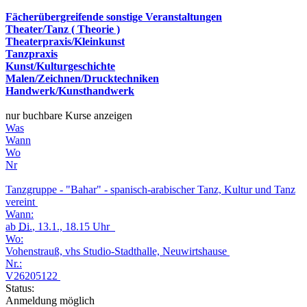
Fächerübergreifende sonstige Veranstaltungen
Theater/Tanz ( Theorie )
Theaterpraxis/Kleinkunst
Tanzpraxis
Kunst/Kulturgeschichte
Malen/Zeichnen/Drucktechniken
Handwerk/Kunsthandwerk
nur buchbare Kurse anzeigen
Was
Wann
Wo
Nr
Tanzgruppe - "Bahar" - spanisch-arabischer Tanz, Kultur und Tanz
vereint
Wann:
ab
Di.
, 13.1., 18.15 Uhr
Wo:
Vohenstrauß, vhs Studio-Stadthalle, Neuwirtshause
Nr.:
V26205122
Status:
Anmeldung möglich