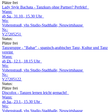
Plätze frei
Lady Style Bachata - Tanzkurs ohne Partner? Perfekt!
Wann:
ab
Sa.
, 31.10., 15.30 Uhr
Wo:
Vohenstrauß, vhs Studio-Stadthalle, Neuwirtshause
Nr.:
V27205251
Status:
Plätze frei
Tanzgruppe - "Bahar" - spanisch-arabischer Tanz, Kultur und Tanz
vereint
Wann:
ab
Di.
, 12.1., 18.15 Uhr
Wo:
Vohenstrauß, vhs Studio-Stadthalle, Neuwirtshause
Nr.:
V27205122
Status:
Plätze frei
Discofox - Tanzen lernen leicht gemacht!
Wann:
ab
Sa.
, 23.1., 15.30 Uhr
Wo:
Vohenstrauß, vhs Studio-Stadthalle, Neuwirtshause