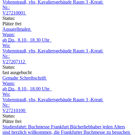
Vohenstrauß, vhs, Kavaliersgebäude Raum 3 -Kreati
Nr.:
V27210001
Status:
Plätze frei
Aquarellmalen
Wann:
ab
Do.
, 8.10., 18.30 Uhr
Wo:
Vohenstrauß, vhs, Kavaliersgebäude Raum 3 -Kreati
Nr.:
V27207112
Status:
fast ausgebucht
Gemalte Schreibschrift
Wann:
ab
Do.
, 8.10., 18.00 Uhr
Wo:
Vohenstrauß, vhs, Kavaliersgebäude Raum 3 -Kreati
Nr.:
V27210100
Status:
Plätze frei
Studienfahrt: Buchmesse Frankfurt Bücherliebhaber jeden Alters
sind herzlich willkommen, die Frankfurter Buchmesse zu besuchen