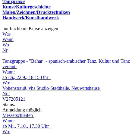
Tanzpraxis
Kunst/Kulturgeschichte
Malen/Zeichnen/Drucktechniken
Handwerk/Kunsthandwerk
nur buchbare Kurse anzeigen
Was
Wann
Wo
Nr
Tanzgruppe - "Bahar" - spanisch-arabischer Tanz, Kultur und Tanz
vereint
Wann:
ab
Di.
, 22.9., 18.15 Uhr
Wo:
Vohenstrauß, vhs Studio-Stadthalle, Neuwirtshause
Nr.:
V27205121
Status:
Anmeldung möglich
Messerschleifen
Wann:
ab
Mi.
, 7.10., 17.30 Uhr
Wo: