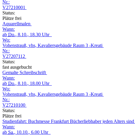
Nr.:
V27210001
Status:
Plätze frei
Aquarellmalen
Wann:
ab
Do.
, 8.10., 18.30 Uhr
Wo:
Vohenstrauß, vhs, Kavaliersgebäude Raum 3 -Kreati
Nr.:
V27207112
Status:
fast ausgebucht
Gemalte Schreibschrift
Wann:
ab
Do.
, 8.10., 18.00 Uhr
Wo:
Vohenstrauß, vhs, Kavaliersgebäude Raum 3 -Kreati
Nr.:
V27210100
Status:
Plätze frei
Studienfahrt: Buchmesse Frankfurt Bücherliebhaber jeden Alters sin
Wann:
ab
Sa.
, 10.10., 6.00 Uhr