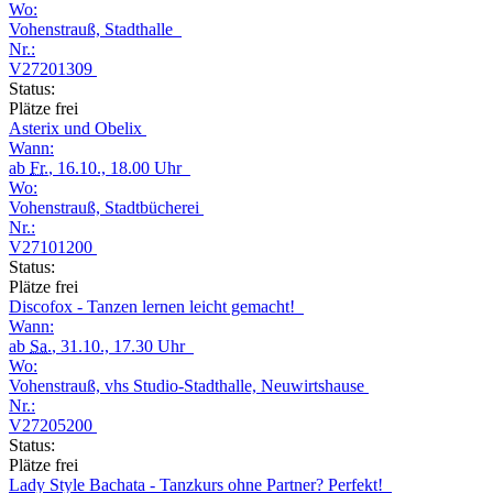
Wo:
Vohenstrauß, Stadthalle
Nr.:
V27201309
Status:
Plätze frei
Asterix und Obelix
Wann:
ab
Fr.
, 16.10., 18.00 Uhr
Wo:
Vohenstrauß, Stadtbücherei
Nr.:
V27101200
Status:
Plätze frei
Discofox - Tanzen lernen leicht gemacht!
Wann:
ab
Sa.
, 31.10., 17.30 Uhr
Wo:
Vohenstrauß, vhs Studio-Stadthalle, Neuwirtshause
Nr.:
V27205200
Status:
Plätze frei
Lady Style Bachata - Tanzkurs ohne Partner? Perfekt!