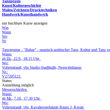
Tanzpraxis
Kunst/Kulturgeschichte
Malen/Zeichnen/Drucktechniken
Handwerk/Kunsthandwerk
nur buchbare Kurse anzeigen
Was
Wann
Wo
Nr
Tanzgruppe - "Bahar" - spanisch-arabischer Tanz, Kultur und Tanz v
Wann:
ab
Di.
, 22.9., 18.15 Uhr
Wo:
Vohenstrauß, vhs Studio-Stadthalle, Neuwirtshause
Nr.:
V27205121
Status:
Anmeldung möglich
Messerschleifen
Wann:
ab
Mi.
, 7.10., 17.30 Uhr
Wo:
Vohenstrauß, vhs, Kavaliersgebäude Raum 3 -Kreati