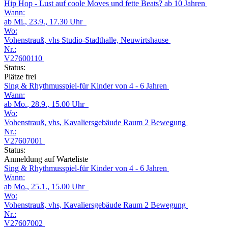
Hip Hop - Lust auf coole Moves und fette Beats? ab 10 Jahren
Wann:
ab
Mi.
, 23.9., 17.30 Uhr
Wo:
Vohenstrauß, vhs Studio-Stadthalle, Neuwirtshause
Nr.:
V27600110
Status:
Plätze frei
Sing & Rhythmusspiel-für Kinder von 4 - 6 Jahren
Wann:
ab
Mo.
, 28.9., 15.00 Uhr
Wo:
Vohenstrauß, vhs, Kavaliersgebäude Raum 2 Bewegung
Nr.:
V27607001
Status:
Anmeldung auf Warteliste
Sing & Rhythmusspiel-für Kinder von 4 - 6 Jahren
Wann:
ab
Mo.
, 25.1., 15.00 Uhr
Wo:
Vohenstrauß, vhs, Kavaliersgebäude Raum 2 Bewegung
Nr.:
V27607002