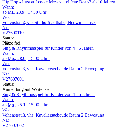
Hip Hop - Lust auf coole Moves und fette Beats? ab 10 Jahren
Wann:
ab
Mi.
, 23.9., 17.30 Uhr
Wo:
Vohenstrauß, vhs Studio-Stadthalle, Neuwirtshause
Nr.:
V27600110
Status:
Plätze frei
Sing & Rhythmusspiel-für Kinder von 4 - 6 Jahren
Wann:
ab
Mo.
, 28.9., 15.00 Uhr
Wo:
Vohenstrauß, vhs, Kavaliersgebäude Raum 2 Bewegung
Nr.:
V27607001
Status:
Anmeldung auf Warteliste
Sing & Rhythmusspiel-für Kinder von 4 - 6 Jahren
Wann:
ab
Mo.
, 25.1., 15.00 Uhr
Wo:
Vohenstrauß, vhs, Kavaliersgebäude Raum 2 Bewegung
Nr.:
V27607002