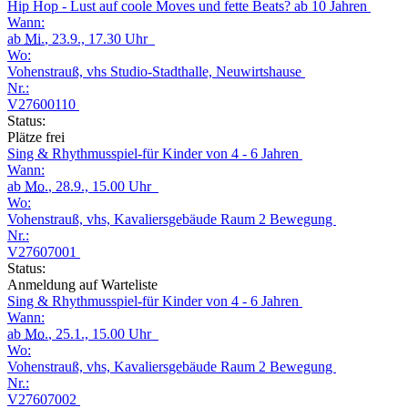
Hip Hop - Lust auf coole Moves und fette Beats? ab 10 Jahren
Wann:
ab
Mi.
, 23.9., 17.30 Uhr
Wo:
Vohenstrauß, vhs Studio-Stadthalle, Neuwirtshause
Nr.:
V27600110
Status:
Plätze frei
Sing & Rhythmusspiel-für Kinder von 4 - 6 Jahren
Wann:
ab
Mo.
, 28.9., 15.00 Uhr
Wo:
Vohenstrauß, vhs, Kavaliersgebäude Raum 2 Bewegung
Nr.:
V27607001
Status:
Anmeldung auf Warteliste
Sing & Rhythmusspiel-für Kinder von 4 - 6 Jahren
Wann:
ab
Mo.
, 25.1., 15.00 Uhr
Wo:
Vohenstrauß, vhs, Kavaliersgebäude Raum 2 Bewegung
Nr.:
V27607002