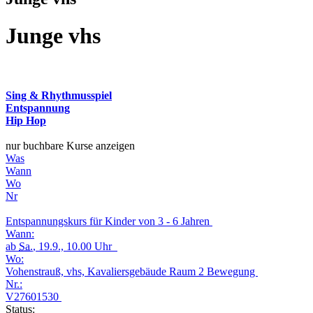
Junge vhs
Sing & Rhythmusspiel
Entspannung
Hip Hop
nur buchbare Kurse anzeigen
Was
Wann
Wo
Nr
Entspannungskurs für Kinder von 3 - 6 Jahren
Wann:
ab
Sa.
, 19.9., 10.00 Uhr
Wo:
Vohenstrauß, vhs, Kavaliersgebäude Raum 2 Bewegung
Nr.:
V27601530
Status: