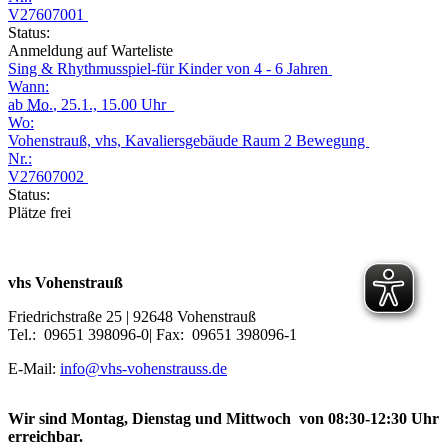
V27607001
Status:
Anmeldung auf Warteliste
Sing & Rhythmusspiel-für Kinder von 4 - 6 Jahren
Wann:
ab
Mo.
, 25.1., 15.00 Uhr
Wo:
Vohenstrauß, vhs, Kavaliersgebäude Raum 2 Bewegung
Nr.:
V27607002
Status:
Plätze frei
vhs Vohenstrauß
Friedrichstraße 25 | 92648 Vohenstrauß
Tel.: 09651 398096-0| Fax: 09651 398096-1
E-Mail:
info@vhs-vohenstrauss.de
Wir sind Montag, Dienstag und Mittwoch von 08:30-12:30 Uhr
erreichbar.