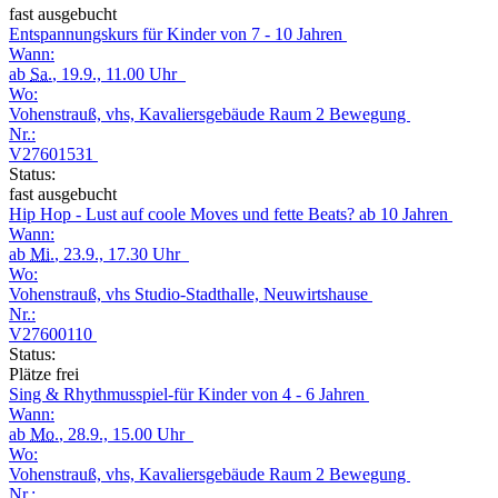
fast ausgebucht
Entspannungskurs für Kinder von 7 - 10 Jahren
Wann:
ab
Sa.
, 19.9., 11.00 Uhr
Wo:
Vohenstrauß, vhs, Kavaliersgebäude Raum 2 Bewegung
Nr.:
V27601531
Status:
fast ausgebucht
Hip Hop - Lust auf coole Moves und fette Beats? ab 10 Jahren
Wann:
ab
Mi.
, 23.9., 17.30 Uhr
Wo:
Vohenstrauß, vhs Studio-Stadthalle, Neuwirtshause
Nr.:
V27600110
Status:
Plätze frei
Sing & Rhythmusspiel-für Kinder von 4 - 6 Jahren
Wann:
ab
Mo.
, 28.9., 15.00 Uhr
Wo:
Vohenstrauß, vhs, Kavaliersgebäude Raum 2 Bewegung
Nr.: