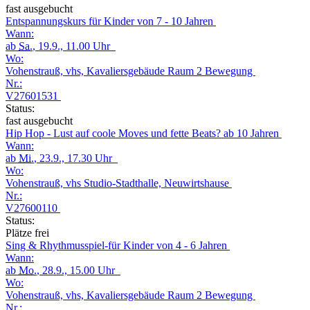
fast ausgebucht
Entspannungskurs für Kinder von 7 - 10 Jahren
Wann:
ab
Sa.
, 19.9., 11.00 Uhr
Wo:
Vohenstrauß, vhs, Kavaliersgebäude Raum 2 Bewegung
Nr.:
V27601531
Status:
fast ausgebucht
Hip Hop - Lust auf coole Moves und fette Beats? ab 10 Jahren
Wann:
ab
Mi.
, 23.9., 17.30 Uhr
Wo:
Vohenstrauß, vhs Studio-Stadthalle, Neuwirtshause
Nr.:
V27600110
Status:
Plätze frei
Sing & Rhythmusspiel-für Kinder von 4 - 6 Jahren
Wann:
ab
Mo.
, 28.9., 15.00 Uhr
Wo:
Vohenstrauß, vhs, Kavaliersgebäude Raum 2 Bewegung
Nr.: