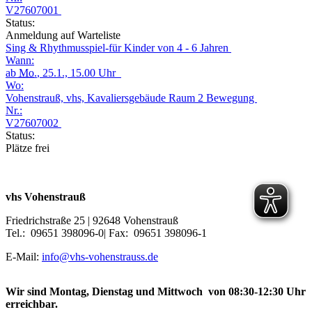
V27607001
Status:
Anmeldung auf Warteliste
Sing & Rhythmusspiel-für Kinder von 4 - 6 Jahren
Wann:
ab
Mo.
, 25.1., 15.00 Uhr
Wo:
Vohenstrauß, vhs, Kavaliersgebäude Raum 2 Bewegung
Nr.:
V27607002
Status:
Plätze frei
vhs Vohenstrauß
Friedrichstraße 25 | 92648 Vohenstrauß
Tel.: 09651 398096-0| Fax: 09651 398096-1
E-Mail:
info@vhs-vohenstrauss.de
Wir sind Montag, Dienstag und Mittwoch von 08:30-12:30 Uhr
erreichbar.