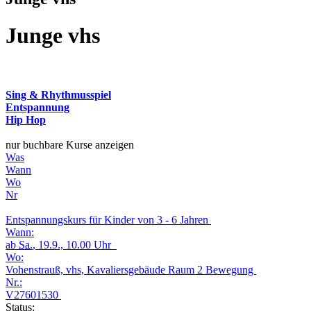
Junge vhs
Sing & Rhythmusspiel
Entspannung
Hip Hop
nur buchbare Kurse anzeigen
Was
Wann
Wo
Nr
Entspannungskurs für Kinder von 3 - 6 Jahren
Wann:
ab
Sa.
, 19.9., 10.00 Uhr
Wo:
Vohenstrauß, vhs, Kavaliersgebäude Raum 2 Bewegung
Nr.:
V27601530
Status: