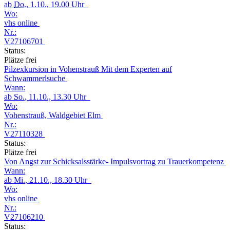
ab
Do.
, 1.10., 19.00 Uhr
Wo:
vhs online
Nr.:
V27106701
Status:
Plätze frei
Pilzexkursion in Vohenstrauß Mit dem Experten auf
Schwammerlsuche
Wann:
ab
So.
, 11.10., 13.30 Uhr
Wo:
Vohenstrauß, Waldgebiet Elm
Nr.:
V27110328
Status:
Plätze frei
Von Angst zur Schicksalsstärke- Impulsvortrag zu Trauerkompetenz
Wann:
ab
Mi.
, 21.10., 18.30 Uhr
Wo:
vhs online
Nr.:
V27106210
Status: