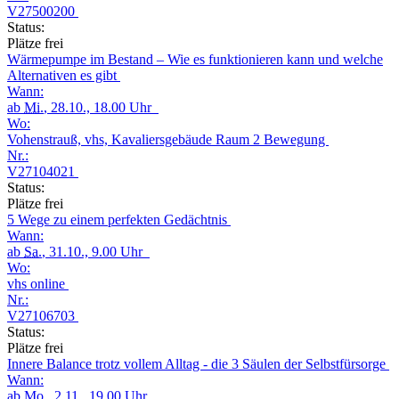
V27500200
Status:
Plätze frei
Wärmepumpe im Bestand – Wie es funktionieren kann und welche
Alternativen es gibt
Wann:
ab
Mi.
, 28.10., 18.00 Uhr
Wo:
Vohenstrauß, vhs, Kavaliersgebäude Raum 2 Bewegung
Nr.:
V27104021
Status:
Plätze frei
5 Wege zu einem perfekten Gedächtnis
Wann:
ab
Sa.
, 31.10., 9.00 Uhr
Wo:
vhs online
Nr.:
V27106703
Status:
Plätze frei
Innere Balance trotz vollem Alltag - die 3 Säulen der Selbstfürsorge
Wann:
ab
Mo.
, 2.11., 19.00 Uhr