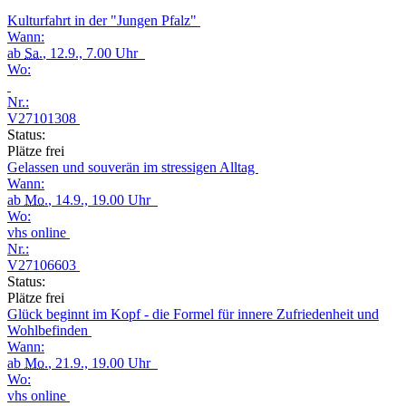
Kulturfahrt in der "Jungen Pfalz"
Wann:
ab
Sa.
, 12.9., 7.00 Uhr
Wo:
Nr.:
V27101308
Status:
Plätze frei
Gelassen und souverän im stressigen Alltag
Wann:
ab
Mo.
, 14.9., 19.00 Uhr
Wo:
vhs online
Nr.:
V27106603
Status:
Plätze frei
Glück beginnt im Kopf - die Formel für innere Zufriedenheit und
Wohlbefinden
Wann:
ab
Mo.
, 21.9., 19.00 Uhr
Wo:
vhs online