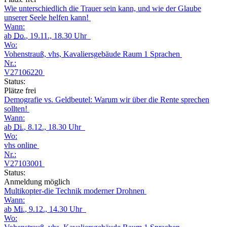
Wie unterschiedlich die Trauer sein kann, und wie der Glaube
unserer Seele helfen kann!
Wann:
ab
Do.
, 19.11., 18.30 Uhr
Wo:
Vohenstrauß, vhs, Kavaliersgebäude Raum 1 Sprachen
Nr.:
V27106220
Status:
Plätze frei
Demografie vs. Geldbeutel: Warum wir über die Rente sprechen
sollten!
Wann:
ab
Di.
, 8.12., 18.30 Uhr
Wo:
vhs online
Nr.:
V27103001
Status:
Anmeldung möglich
Multikopter-die Technik moderner Drohnen
Wann:
ab
Mi.
, 9.12., 14.30 Uhr
Wo: