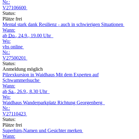
Nr.:
V27106600
Status:
Plätze frei
Mental stark dank Resilienz - auch in schwierigen Situationen
Wann:
ab
Do.
, 24.9., 19.00 Uhr
Wo:
vhs online
Nr.:
V27500201
Status:
Anmeldung möglich
Pilzexkursion in Waidhaus Mit dem Experten auf
Schwammerlsuche
Wann:
ab
Sa.
, 26.9., 8.30 Uhr
Wo:
Waidhaus Wanderparkplatz Richtung Georgenberg
Nr.:
V27110423
Status:
Plätze frei
Superhirn-Namen und Gesichter merken
Wann: