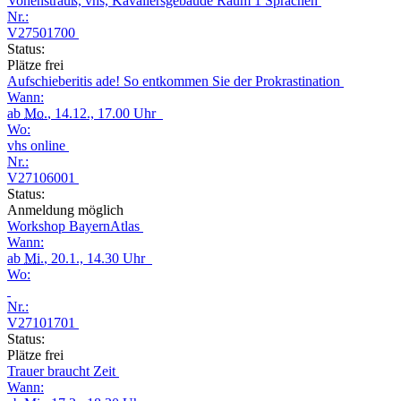
Vohenstrauß, vhs, Kavaliersgebäude Raum 1 Sprachen
Nr.:
V27501700
Status:
Plätze frei
Aufschieberitis ade! So entkommen Sie der Prokrastination
Wann:
ab
Mo.
, 14.12., 17.00 Uhr
Wo:
vhs online
Nr.:
V27106001
Status:
Anmeldung möglich
Workshop BayernAtlas
Wann:
ab
Mi.
, 20.1., 14.30 Uhr
Wo:
Nr.:
V27101701
Status:
Plätze frei
Trauer braucht Zeit
Wann: