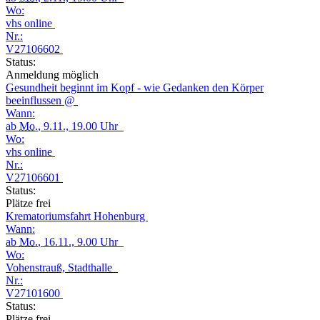
Wo:
vhs online
Nr.:
V27106602
Status:
Anmeldung möglich
Gesundheit beginnt im Kopf - wie Gedanken den Körper
beeinflussen @
Wann:
ab
Mo.
, 9.11., 19.00 Uhr
Wo:
vhs online
Nr.:
V27106601
Status:
Plätze frei
Krematoriumsfahrt Hohenburg
Wann:
ab
Mo.
, 16.11., 9.00 Uhr
Wo:
Vohenstrauß, Stadthalle
Nr.:
V27101600
Status:
Plätze frei