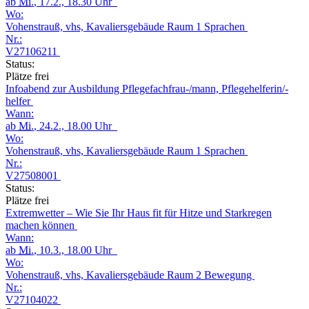
ab
Mi.
, 17.2., 18.30 Uhr
Wo:
Vohenstrauß, vhs, Kavaliersgebäude Raum 1 Sprachen
Nr.:
V27106211
Status:
Plätze frei
Infoabend zur Ausbildung Pflegefachfrau-/mann, Pflegehelferin/-
helfer
Wann:
ab
Mi.
, 24.2., 18.00 Uhr
Wo:
Vohenstrauß, vhs, Kavaliersgebäude Raum 1 Sprachen
Nr.:
V27508001
Status:
Plätze frei
Extremwetter – Wie Sie Ihr Haus fit für Hitze und Starkregen
machen können
Wann:
ab
Mi.
, 10.3., 18.00 Uhr
Wo:
Vohenstrauß, vhs, Kavaliersgebäude Raum 2 Bewegung
Nr.:
V27104022