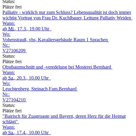
Status:
Plätze frei
Palliativ - wirklich nur zum Schluss? Lebensqualität ist doch immer
wichtig Vortrag von Frau Dr. Kuchlbauer, Leitung Palliativ Weiden
Wann:
ab
Mi.
, 17.3., 19.00 Uhr
Wo:
Vohenstrauß, vhs, Kavaliersgebäude Raum 1 Sprachen
Nr.:
V27106209
Status:
Plätze frei
Obstbaumschnitt und -veredelung bei Mosterei Bernhard
Wann:
ab
Sa.
, 20.3., 10.00 Uhr
Wo:
Leuchtenberg, Steinach,Fam.Bernhard
Nr.:
V27104210
Status:
Plätze frei
"Bairisch für Zuagroaste und Bayern, deren Herz für die Heimat
schlägt"
Wann:
ab
Sa.
, 17.4., 10.00 Uhr