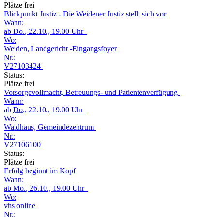
Plätze frei
Blickpunkt Justiz - Die Weidener Justiz stellt sich vor
Wann:
ab
Do.
, 22.10., 19.00 Uhr
Wo:
Weiden, Landgericht -Eingangsfoyer
Nr.:
V27103424
Status:
Plätze frei
Vorsorgevollmacht, Betreuungs- und Patientenverfügung
Wann:
ab
Do.
, 22.10., 19.00 Uhr
Wo:
Waidhaus, Gemeindezentrum
Nr.:
V27106100
Status:
Plätze frei
Erfolg beginnt im Kopf
Wann:
ab
Mo.
, 26.10., 19.00 Uhr
Wo:
vhs online
Nr.: