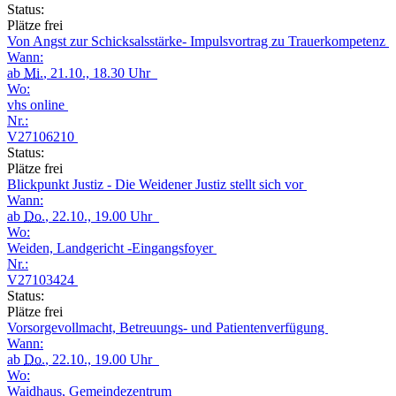
Status:
Plätze frei
Von Angst zur Schicksalsstärke- Impulsvortrag zu Trauerkompetenz
Wann:
ab
Mi.
, 21.10., 18.30 Uhr
Wo:
vhs online
Nr.:
V27106210
Status:
Plätze frei
Blickpunkt Justiz - Die Weidener Justiz stellt sich vor
Wann:
ab
Do.
, 22.10., 19.00 Uhr
Wo:
Weiden, Landgericht -Eingangsfoyer
Nr.:
V27103424
Status:
Plätze frei
Vorsorgevollmacht, Betreuungs- und Patientenverfügung
Wann:
ab
Do.
, 22.10., 19.00 Uhr
Wo:
Waidhaus, Gemeindezentrum