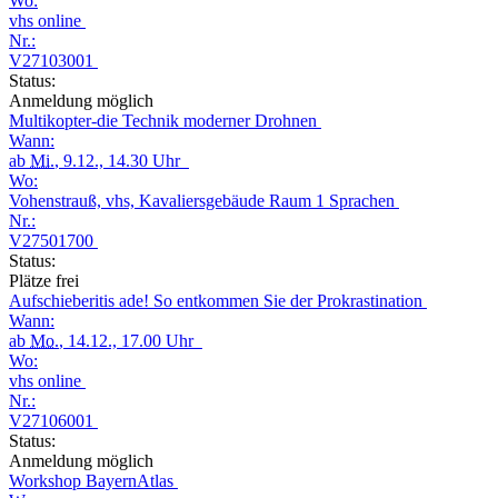
Wo:
vhs online
Nr.:
V27103001
Status:
Anmeldung möglich
Multikopter-die Technik moderner Drohnen
Wann:
ab
Mi.
, 9.12., 14.30 Uhr
Wo:
Vohenstrauß, vhs, Kavaliersgebäude Raum 1 Sprachen
Nr.:
V27501700
Status:
Plätze frei
Aufschieberitis ade! So entkommen Sie der Prokrastination
Wann:
ab
Mo.
, 14.12., 17.00 Uhr
Wo:
vhs online
Nr.:
V27106001
Status:
Anmeldung möglich
Workshop BayernAtlas