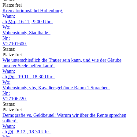
Plätze frei
Krematoriumsfahrt Hohenburg
Wann:
ab
Mo.
, 16.11., 9.00 Uhr
Wo:
Vohenstrauß, Stadthalle
Nr.:
V27101600
Status:
Plätze frei
Wie unterschiedlich die Trauer sein kann, und wie der Glaube
unserer Seele helfen kann!
Wann:
ab
Do.
, 19.11., 18.30 Uhr
Wo:
Vohenstrauß, vhs, Kavaliersgebäude Raum 1 Sprachen
Nr.:
V27106220
Status:
Plätze frei
Demografie vs. Geldbeutel: Warum wir über die Rente sprechen
sollten!
Wann:
ab
Di.
, 8.12., 18.30 Uhr