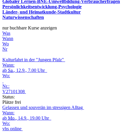
Globaler Lernen-BNE-Umweltbildung-Verbraucherfragen
Persönlichkeitsentwicklung-Psychologie
Länder- und Heimatkunde-Stadtkultur
Naturwissenschaften
nur buchbare Kurse anzeigen
Was
Wann
Wo
Nr
Kulturfahrt in der "Jungen Pfalz"
Wann:
ab
Sa.
, 12.9., 7.00 Uhr
Wo:
Nr.:
V27101308
Status:
Plätze frei
Gelassen und souverän im stressigen Alltag
Wann:
ab
Mo.
, 14.9., 19.00 Uhr
Wo:
vhs online