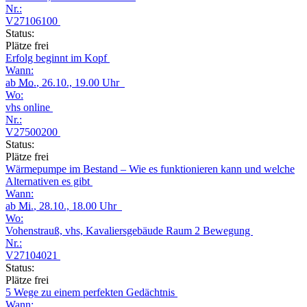
Nr.:
V27106100
Status:
Plätze frei
Erfolg beginnt im Kopf
Wann:
ab
Mo.
, 26.10., 19.00 Uhr
Wo:
vhs online
Nr.:
V27500200
Status:
Plätze frei
Wärmepumpe im Bestand – Wie es funktionieren kann und welche
Alternativen es gibt
Wann:
ab
Mi.
, 28.10., 18.00 Uhr
Wo:
Vohenstrauß, vhs, Kavaliersgebäude Raum 2 Bewegung
Nr.:
V27104021
Status:
Plätze frei
5 Wege zu einem perfekten Gedächtnis
Wann: