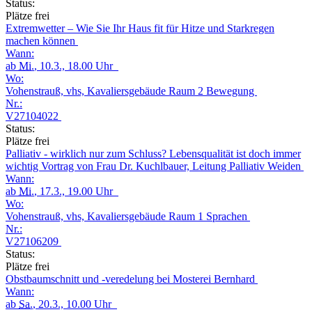
Status:
Plätze frei
Extremwetter – Wie Sie Ihr Haus fit für Hitze und Starkregen
machen können
Wann:
ab
Mi.
, 10.3., 18.00 Uhr
Wo:
Vohenstrauß, vhs, Kavaliersgebäude Raum 2 Bewegung
Nr.:
V27104022
Status:
Plätze frei
Palliativ - wirklich nur zum Schluss? Lebensqualität ist doch immer
wichtig Vortrag von Frau Dr. Kuchlbauer, Leitung Palliativ Weiden
Wann:
ab
Mi.
, 17.3., 19.00 Uhr
Wo:
Vohenstrauß, vhs, Kavaliersgebäude Raum 1 Sprachen
Nr.:
V27106209
Status:
Plätze frei
Obstbaumschnitt und -veredelung bei Mosterei Bernhard
Wann:
ab
Sa.
, 20.3., 10.00 Uhr