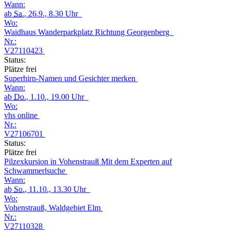
Wann:
ab
Sa.
, 26.9., 8.30 Uhr
Wo:
Waidhaus Wanderparkplatz Richtung Georgenberg
Nr.:
V27110423
Status:
Plätze frei
Superhirn-Namen und Gesichter merken
Wann:
ab
Do.
, 1.10., 19.00 Uhr
Wo:
vhs online
Nr.:
V27106701
Status:
Plätze frei
Pilzexkursion in Vohenstrauß Mit dem Experten auf
Schwammerlsuche
Wann:
ab
So.
, 11.10., 13.30 Uhr
Wo:
Vohenstrauß, Waldgebiet Elm
Nr.:
V27110328