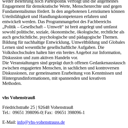
weder Belehrung noch Parteipolitik verfolgt und die allgemeines
Engagement für demokratische Werte, Menschenrechte und gegen
Fundamentalismus fördert. In den angebotenen Lernräumen können
Urteilsfähigkeit und Handlungskompetenzen erfahren und
entwickelt werden. Das Programmangebot des Fachbereichs
„Politik – Gesellschaft – Umwelt“ ist breit angelegt und umfasst
sowohl politische, soziale, ökonomische, ökologische, rechtliche als
auch geschichtliche, psychologische und pädagogische Themen.
Bildung für nachhaltige Entwicklung, Umweltbildung und Globales
Lernen sind wesentliche gesellschaftliche Aufgaben. Die
Volkshochschulen halten hier ein breites Angebot zur Information,
Diskussion und zum aktiven Handeln vor.
Die Veranstaltungen sind geprägt durch offenen Gedankenaustausch
zwischen engagierten Menschen, in sachlichen und kontroversen
Diskussionen, zur gemeinsamen Erarbeitung von Kenntnissen und
Hintergrundinformationen, mit spannenden und kreativen
Methoden.
vhs Vohenstrauß
Friedrichstraße 25 | 92648 Vohenstrauß
Tel.: 09651 398096-0| Fax: 09651 398096-1
E-Mail:
info@vhs-vohenstrauss.de