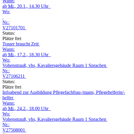
Wann:
ab
Mi.
, 20.1., 14.30 Uhr
Wo:
Nr.:
V27101701
Status:
Plätze frei
Trauer braucht Zeit
Wann:
ab
Mi.
, 17.2., 18.30 Uhr
Wo:
Vohenstrauß, vhs, Kavaliersgebäude Raum 1 Sprachen
Nr.:
V27106211
Status:
Plätze frei
Infoabend zur Ausbildung Pflegefachfrau-/mann, Pflegehelferin/-
helfer
Wann:
ab
Mi.
, 24.2., 18.00 Uhr
Wo:
Vohenstrauß, vhs, Kavaliersgebäude Raum 1 Sprachen
Nr.:
V27508001