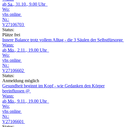
ab
Sa.
, 31.10., 9.00 Uhr
Wo:
vhs online
Nr.:
V27106703
Status:
Plätze frei
Innere Balance trotz vollem Alltag - die 3 Säulen der Selbstfürsorge
Wann:
ab
Mo.
, 2.11., 19.00 Uhr
Wo:
vhs online
Nr.:
V27106602
Status:
Anmeldung möglich
Gesundheit beginnt im Kopf - wie Gedanken den Körper
beeinflussen @
Wann:
ab
Mo.
, 9.11., 19.00 Uhr
Wo:
vhs online
Nr.:
V27106601
Status: