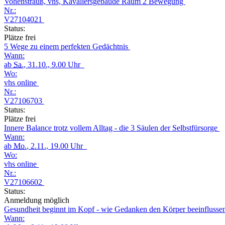
Vohenstrauß, vhs, Kavaliersgebäude Raum 2 Bewegung
Nr.:
V27104021
Status:
Plätze frei
5 Wege zu einem perfekten Gedächtnis
Wann:
ab
Sa.
, 31.10., 9.00 Uhr
Wo:
vhs online
Nr.:
V27106703
Status:
Plätze frei
Innere Balance trotz vollem Alltag - die 3 Säulen der Selbstfürsorge
Wann:
ab
Mo.
, 2.11., 19.00 Uhr
Wo:
vhs online
Nr.:
V27106602
Status:
Anmeldung möglich
Gesundheit beginnt im Kopf - wie Gedanken den Körper beeinfluss
Wann: