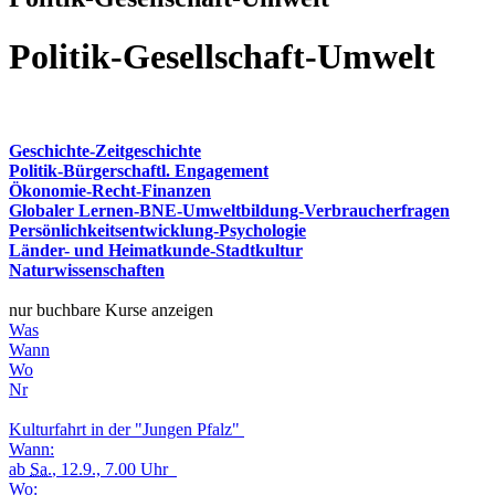
Politik-Gesellschaft-Umwelt
Geschichte-Zeitgeschichte
Politik-Bürgerschaftl. Engagement
Ökonomie-Recht-Finanzen
Globaler Lernen-BNE-Umweltbildung-Verbraucherfragen
Persönlichkeitsentwicklung-Psychologie
Länder- und Heimatkunde-Stadtkultur
Naturwissenschaften
nur buchbare Kurse anzeigen
Was
Wann
Wo
Nr
Kulturfahrt in der "Jungen Pfalz"
Wann:
ab
Sa.
, 12.9., 7.00 Uhr
Wo: