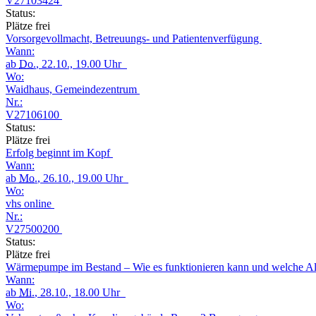
V27103424
Status:
Plätze frei
Vorsorgevollmacht, Betreuungs- und Patientenverfügung
Wann:
ab
Do.
, 22.10., 19.00 Uhr
Wo:
Waidhaus, Gemeindezentrum
Nr.:
V27106100
Status:
Plätze frei
Erfolg beginnt im Kopf
Wann:
ab
Mo.
, 26.10., 19.00 Uhr
Wo:
vhs online
Nr.:
V27500200
Status:
Plätze frei
Wärmepumpe im Bestand – Wie es funktionieren kann und welche Alt
Wann:
ab
Mi.
, 28.10., 18.00 Uhr
Wo: