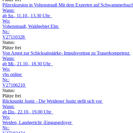
Pilzexkursion in Vohenstrauß Mit dem Experten auf Schwammerlsu
Wann:
ab
So.
, 11.10., 13.30 Uhr
Wo:
Vohenstrauß, Waldgebiet Elm
Nr.:
V27110328
Status:
Plätze frei
Von Angst zur Schicksalsstärke- Impulsvortrag zu Trauerkompetenz
Wann:
ab
Mi.
, 21.10., 18.30 Uhr
Wo:
vhs online
Nr.:
V27106210
Status:
Plätze frei
Blickpunkt Justiz - Die Weidener Justiz stellt sich vor
Wann:
ab
Do.
, 22.10., 19.00 Uhr
Wo:
Weiden, Landgericht -Eingangsfoyer
Nr.: