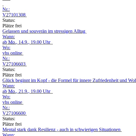
Nr.:
V27101308
Status:
Plätze frei
Gelassen und souverän im stressigen Alltag
Wann:
ab
Mo.
, 14.9., 19.00 Uhr
Wo:
vhs online
Nr.:
V27106603
Status:
Plätze frei
Glück beginnt im Kopf - die Formel für innere Zufriedenheit und W
Wann:
ab
Mo.
, 21.9., 19.00 Uhr
Wo:
vhs online
Nr.:
V27106600
Status:
Plätze frei
Mental stark dank Resilienz - auch in schwierigen Situationen
Wann: