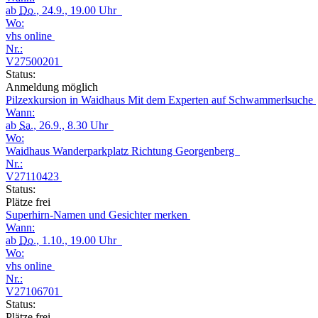
ab
Do.
, 24.9., 19.00 Uhr
Wo:
vhs online
Nr.:
V27500201
Status:
Anmeldung möglich
Pilzexkursion in Waidhaus Mit dem Experten auf Schwammerlsuche
Wann:
ab
Sa.
, 26.9., 8.30 Uhr
Wo:
Waidhaus Wanderparkplatz Richtung Georgenberg
Nr.:
V27110423
Status:
Plätze frei
Superhirn-Namen und Gesichter merken
Wann:
ab
Do.
, 1.10., 19.00 Uhr
Wo:
vhs online
Nr.:
V27106701
Status:
Plätze frei