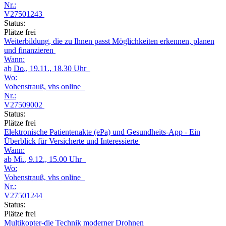
Nr.:
V27501243
Status:
Plätze frei
Weiterbildung, die zu Ihnen passt Möglichkeiten erkennen, planen
und finanzieren
Wann:
ab
Do.
, 19.11., 18.30 Uhr
Wo:
Vohenstrauß, vhs online
Nr.:
V27509002
Status:
Plätze frei
Elektronische Patientenakte (ePa) und Gesundheits-App - Ein
Überblick für Versicherte und Interessierte
Wann:
ab
Mi.
, 9.12., 15.00 Uhr
Wo:
Vohenstrauß, vhs online
Nr.:
V27501244
Status:
Plätze frei
Multikopter-die Technik moderner Drohnen