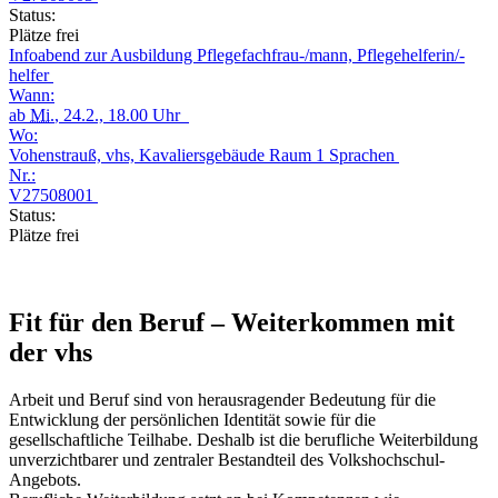
Status:
Plätze frei
Infoabend zur Ausbildung Pflegefachfrau-/mann, Pflegehelferin/-
helfer
Wann:
ab
Mi.
, 24.2., 18.00 Uhr
Wo:
Vohenstrauß, vhs, Kavaliersgebäude Raum 1 Sprachen
Nr.:
V27508001
Status:
Plätze frei
Fit für den Beruf – Weiterkommen mit
der vhs
Arbeit und Beruf sind von herausragender Bedeutung für die
Entwicklung der persönlichen Identität sowie für die
gesellschaftliche Teilhabe. Deshalb ist die berufliche Weiterbildung
unverzichtbarer und zentraler Bestandteil des Volkshochschul-
Angebots.