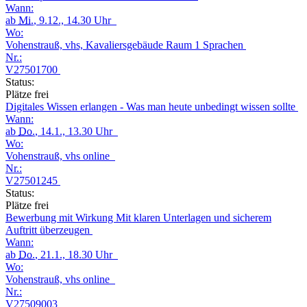
Wann:
ab
Mi.
, 9.12., 14.30 Uhr
Wo:
Vohenstrauß, vhs, Kavaliersgebäude Raum 1 Sprachen
Nr.:
V27501700
Status:
Plätze frei
Digitales Wissen erlangen - Was man heute unbedingt wissen sollte
Wann:
ab
Do.
, 14.1., 13.30 Uhr
Wo:
Vohenstrauß, vhs online
Nr.:
V27501245
Status:
Plätze frei
Bewerbung mit Wirkung Mit klaren Unterlagen und sicherem
Auftritt überzeugen
Wann:
ab
Do.
, 21.1., 18.30 Uhr
Wo:
Vohenstrauß, vhs online
Nr.:
V27509003