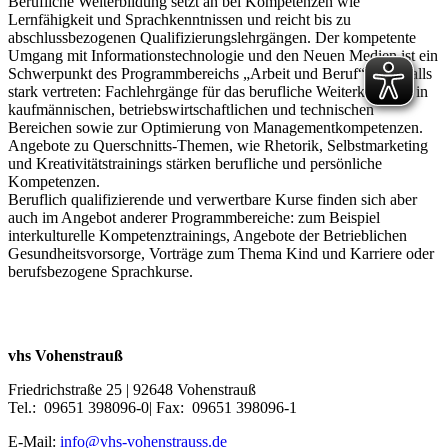
Berufliche Weiterbildung setzt an bei Kompetenzen wie
Lernfähigkeit und Sprachkenntnissen und reicht bis zu
abschlussbezogenen Qualifizierungslehrgängen. Der kompetente
Umgang mit Informationstechnologie und den Neuen Medien ist ein
Schwerpunkt des Programmbereichs „Arbeit und Beruf“. Ebenfalls
stark vertreten: Fachlehrgänge für das berufliche Weiterkommen in
kaufmännischen, betriebswirtschaftlichen und technischen
Bereichen sowie zur Optimierung von Managementkompetenzen.
Angebote zu Querschnitts-Themen, wie Rhetorik, Selbstmarketing
und Kreativitätstrainings stärken berufliche und persönliche
Kompetenzen.
Beruflich qualifizierende und verwertbare Kurse finden sich aber
auch im Angebot anderer Programmbereiche: zum Beispiel
interkulturelle Kompetenztrainings, Angebote der Betrieblichen
Gesundheitsvorsorge, Vorträge zum Thema Kind und Karriere oder
berufsbezogene Sprachkurse.
vhs Vohenstrauß
Friedrichstraße 25 | 92648 Vohenstrauß
Tel.: 09651 398096-0| Fax: 09651 398096-1
E-Mail:
info@vhs-vohenstrauss.de