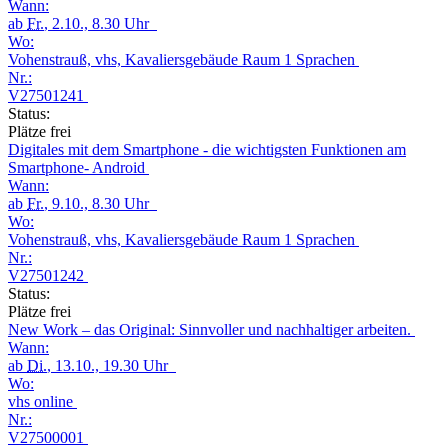
Wann:
ab
Fr.
, 2.10., 8.30 Uhr
Wo:
Vohenstrauß, vhs, Kavaliersgebäude Raum 1 Sprachen
Nr.:
V27501241
Status:
Plätze frei
Digitales mit dem Smartphone - die wichtigsten Funktionen am
Smartphone- Android
Wann:
ab
Fr.
, 9.10., 8.30 Uhr
Wo:
Vohenstrauß, vhs, Kavaliersgebäude Raum 1 Sprachen
Nr.:
V27501242
Status:
Plätze frei
New Work – das Original: Sinnvoller und nachhaltiger arbeiten.
Wann:
ab
Di.
, 13.10., 19.30 Uhr
Wo:
vhs online
Nr.:
V27500001