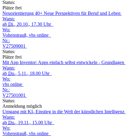
Status:
Plätze frei
Neuorientierung 40+ Neue Perspektiven für Beruf und Leben
Wann:
ab
Di.
, 20.10., 17.30 Uhr
Wo:
Vohenstrauß, vhs online
Nr.:
V27509001
Status:
Plätze frei
Mit App Inventor: Apps einfach selbst entwickeln - Grundlagen
Wann:
ab
Do.
, 5.11., 18.00 Uhr
Wo:
vhs online
Nr.:
V27501001
Status:
Anmeldung möglich
Umgang mit KI- Einstieg in die Welt der künstlichen Intelligenz
Wann:
ab
Do.
, 19.11., 15.00 Uhr
Wo:
Vohenstrauß, vhs online