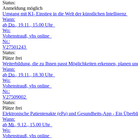
Status:
Anmeldung möglich
Umgang mit KI- Einstieg in die Welt der künstlichen Intelligenz
Wann:
ab
Do.
, 19.11., 15.00 Uhr
Wo:
Vohenstrauß, vhs online
Nr.:
V27501243
Status:
Plätze frei
Weiterbildung, die zu Ihnen passt Möglichkeiten erkennen, planen un
Wann:
ab
Do.
, 19.11., 18.30 Uhr
Wo:
Vohenstrauß, vhs online
Nr.:
V27509002
Status:
Plätze frei
Elektronische Patientenakte (ePa) und Gesundheits-App - Ein Überblic
Wann:
ab
Mi.
, 9.12., 15.00 Uhr
Wo:
Vohenstrauß, vhs online