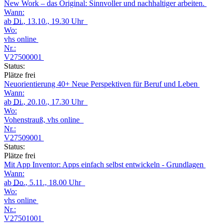
New Work – das Original: Sinnvoller und nachhaltiger arbeiten.
Wann:
ab
Di.
, 13.10., 19.30 Uhr
Wo:
vhs online
Nr.:
V27500001
Status:
Plätze frei
Neuorientierung 40+ Neue Perspektiven für Beruf und Leben
Wann:
ab
Di.
, 20.10., 17.30 Uhr
Wo:
Vohenstrauß, vhs online
Nr.:
V27509001
Status:
Plätze frei
Mit App Inventor: Apps einfach selbst entwickeln - Grundlagen
Wann:
ab
Do.
, 5.11., 18.00 Uhr
Wo:
vhs online
Nr.:
V27501001