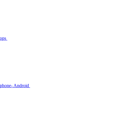
tops
rtphone- Android