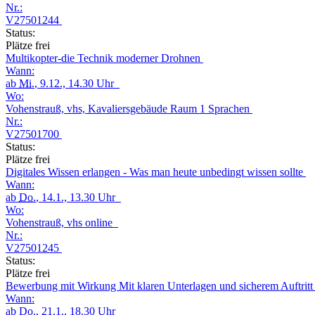
Nr.:
V27501244
Status:
Plätze frei
Multikopter-die Technik moderner Drohnen
Wann:
ab
Mi.
, 9.12., 14.30 Uhr
Wo:
Vohenstrauß, vhs, Kavaliersgebäude Raum 1 Sprachen
Nr.:
V27501700
Status:
Plätze frei
Digitales Wissen erlangen - Was man heute unbedingt wissen sollte
Wann:
ab
Do.
, 14.1., 13.30 Uhr
Wo:
Vohenstrauß, vhs online
Nr.:
V27501245
Status:
Plätze frei
Bewerbung mit Wirkung Mit klaren Unterlagen und sicherem Auftrit
Wann:
ab
Do.
, 21.1., 18.30 Uhr