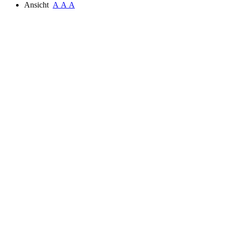
Ansicht
A
A
A