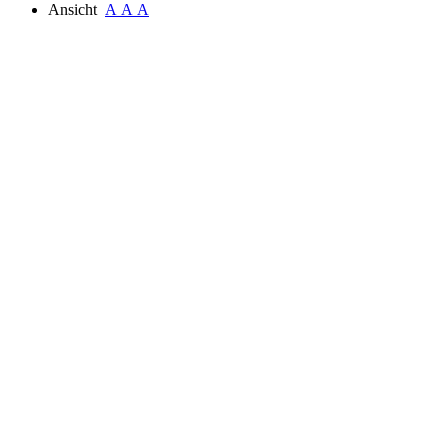
Ansicht
A
A
A