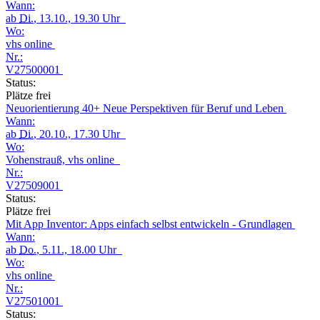
Wann:
ab
Di.
, 13.10., 19.30 Uhr
Wo:
vhs online
Nr.:
V27500001
Status:
Plätze frei
Neuorientierung 40+ Neue Perspektiven für Beruf und Leben
Wann:
ab
Di.
, 20.10., 17.30 Uhr
Wo:
Vohenstrauß, vhs online
Nr.:
V27509001
Status:
Plätze frei
Mit App Inventor: Apps einfach selbst entwickeln - Grundlagen
Wann:
ab
Do.
, 5.11., 18.00 Uhr
Wo:
vhs online
Nr.:
V27501001
Status: