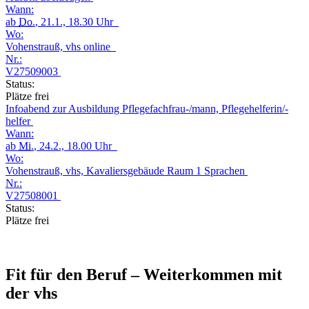
Wann:
ab
Do.
, 21.1., 18.30 Uhr
Wo:
Vohenstrauß, vhs online
Nr.:
V27509003
Status:
Plätze frei
Infoabend zur Ausbildung Pflegefachfrau-/mann, Pflegehelferin/-
helfer
Wann:
ab
Mi.
, 24.2., 18.00 Uhr
Wo:
Vohenstrauß, vhs, Kavaliersgebäude Raum 1 Sprachen
Nr.:
V27508001
Status:
Plätze frei
Fit für den Beruf – Weiterkommen mit
der vhs