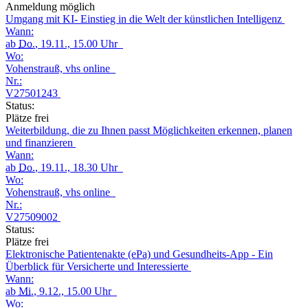
Anmeldung möglich
Umgang mit KI- Einstieg in die Welt der künstlichen Intelligenz
Wann:
ab
Do.
, 19.11., 15.00 Uhr
Wo:
Vohenstrauß, vhs online
Nr.:
V27501243
Status:
Plätze frei
Weiterbildung, die zu Ihnen passt Möglichkeiten erkennen, planen
und finanzieren
Wann:
ab
Do.
, 19.11., 18.30 Uhr
Wo:
Vohenstrauß, vhs online
Nr.:
V27509002
Status:
Plätze frei
Elektronische Patientenakte (ePa) und Gesundheits-App - Ein
Überblick für Versicherte und Interessierte
Wann:
ab
Mi.
, 9.12., 15.00 Uhr
Wo: