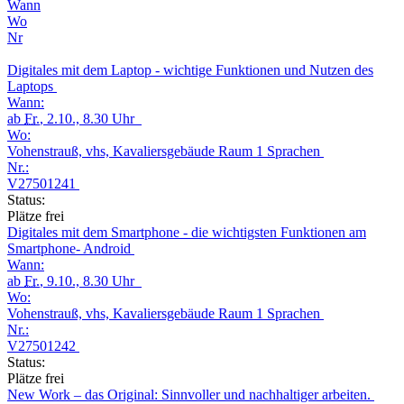
Wann
Wo
Nr
Digitales mit dem Laptop - wichtige Funktionen und Nutzen des
Laptops
Wann:
ab
Fr.
, 2.10., 8.30 Uhr
Wo:
Vohenstrauß, vhs, Kavaliersgebäude Raum 1 Sprachen
Nr.:
V27501241
Status:
Plätze frei
Digitales mit dem Smartphone - die wichtigsten Funktionen am
Smartphone- Android
Wann:
ab
Fr.
, 9.10., 8.30 Uhr
Wo:
Vohenstrauß, vhs, Kavaliersgebäude Raum 1 Sprachen
Nr.:
V27501242
Status:
Plätze frei
New Work – das Original: Sinnvoller und nachhaltiger arbeiten.