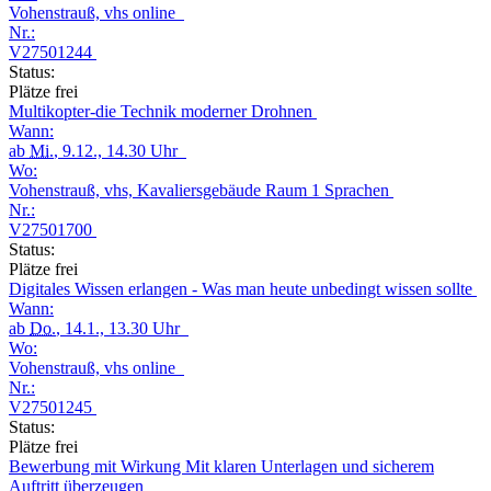
Vohenstrauß, vhs online
Nr.:
V27501244
Status:
Plätze frei
Multikopter-die Technik moderner Drohnen
Wann:
ab
Mi.
, 9.12., 14.30 Uhr
Wo:
Vohenstrauß, vhs, Kavaliersgebäude Raum 1 Sprachen
Nr.:
V27501700
Status:
Plätze frei
Digitales Wissen erlangen - Was man heute unbedingt wissen sollte
Wann:
ab
Do.
, 14.1., 13.30 Uhr
Wo:
Vohenstrauß, vhs online
Nr.:
V27501245
Status:
Plätze frei
Bewerbung mit Wirkung Mit klaren Unterlagen und sicherem
Auftritt überzeugen